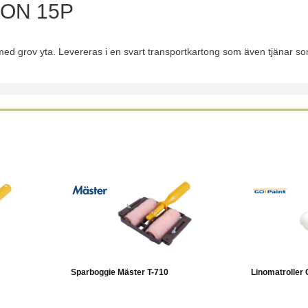
ON 15P
 med grov yta. Levereras i en svart transportkartong som även tjänar som
Läs mer
Köp
Läs mer
Sparboggie Mäster T-710
Linomatroller 