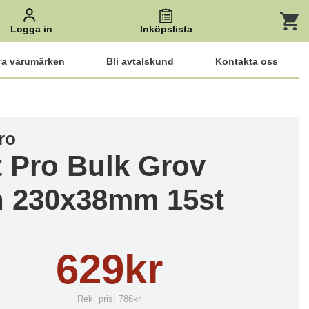
Logga in
Inköpslista
ra varumärken
Bli avtalskund
Kontakta oss
ro
t Pro Bulk Grov
n 230x38mm 15st
629kr
Rek. pris:
786kr