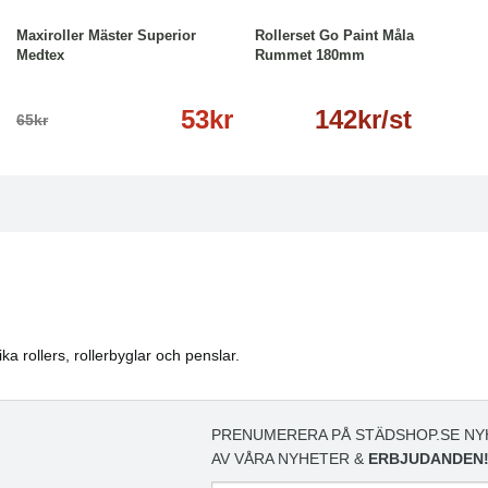
Maxiroller Mäster Superior
Rollerset Go Paint Måla
Medtex
Rummet 180mm
53kr
142kr/st
65kr
ka rollers, rollerbyglar och penslar.
PRENUMERERA PÅ STÄDSHOP.SE NY
AV VÅRA NYHETER &
ERBJUDANDEN