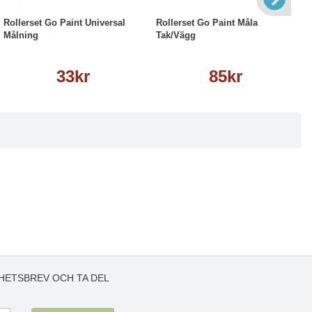
Rollerset Go Paint Universal
Rollerset Go Paint Måla
Målning
Tak/Vägg
33kr
85kr
HETSBREV OCH TA DEL
!