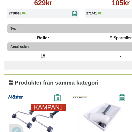
629kr
105kr
7430015
271441
Typ
*
Roller
Sparroller
Antal st/krt
15
-
Produkter från samma kategori
-23%
Läs mer
Läs mer