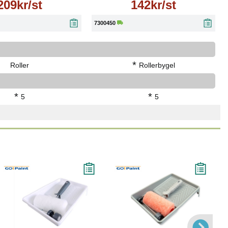
209kr/st
142kr/st
7300450
*
Roller
Rollerbygel
*
*
5
5
Läs mer
Läs mer