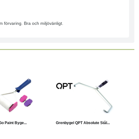
 förvaring. Bra och miljövänligt.
Läs mer
Läs mer
Go Paint Byge...
Grenbygel QPT Absolute Stål...