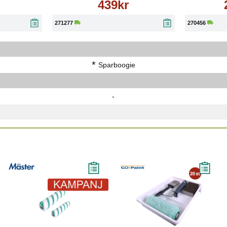
439kr
271277
270456
*
Sparboogie
-
-18%
Läs mer
Läs mer