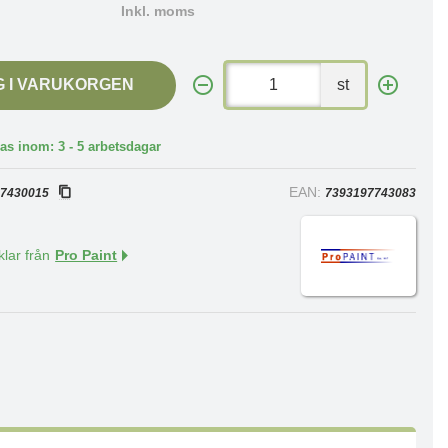
Inkl. moms
G I VARUKORGEN
st
as inom: 3 - 5 arbetsdagar
:
EAN:
7430015
7393197743083
klar från
Pro Paint