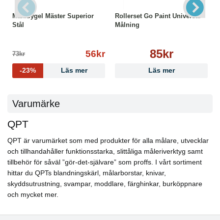
Maxibygel Mäster Superior
Rollerset Go Paint Universal
Stål
Målning
85kr
56kr
73kr
-23%
Läs mer
Läs mer
Varumärke
QPT
QPT är varumärket som med produkter för alla målare, utvecklar
och tillhandahåller funktionsstarka, slittåliga måleriverktyg samt
tillbehör för såväl ”gör-det-självare” som proffs. I vårt sortiment
hittar du QPTs blandningskärl, målarborstar, knivar,
skyddsutrustning, svampar, moddlare, färghinkar, burköppnare
och mycket mer.