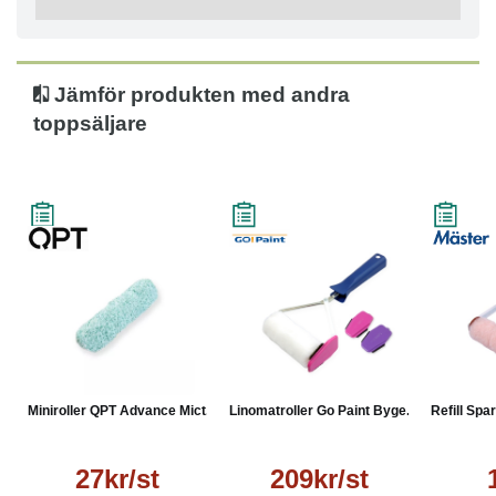
Jämför produkten med andra
toppsäljare
Miniroller QPT Advance Mict...
Linomatroller Go Paint Byge...
Refill Spar
27kr/st
209kr/st