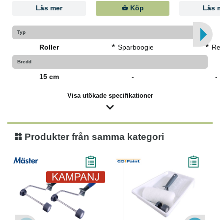
Läs mer
Köp
Läs 
Typ
*
*
Roller
Sparboogie
Ref
Bredd
15 cm
-
-
Visa utökade specifikationer
Produkter från samma kategori