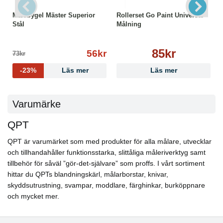
Maxibygel Mäster Superior
Rollerset Go Paint Universal
Stål
Målning
85kr
56kr
73kr
-23%
Läs mer
Läs mer
Varumärke
QPT
QPT är varumärket som med produkter för alla målare, utvecklar
och tillhandahåller funktionsstarka, slittåliga måleriverktyg samt
tillbehör för såväl ”gör-det-självare” som proffs. I vårt sortiment
hittar du QPTs blandningskärl, målarborstar, knivar,
skyddsutrustning, svampar, moddlare, färghinkar, burköppnare
och mycket mer.