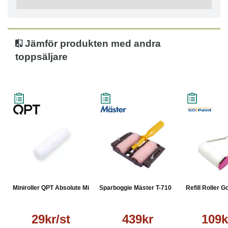
Jämför produkten med andra
toppsäljare
Miniroller QPT Absolute Mic...
Sparboggie Mäster T-710
Refill Roller G
29kr/st
439kr
109k