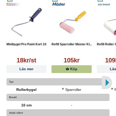
Minibygel Pro Paint Kort 100mm
Refill Sparroller Mäster Kl...
Refill Roller
18kr/st
105kr
109
Läs mer
Köp
Läs
Typ
*
*
Rollerbygel
Sparroller
R
Bredd
10 cm
-
Antal st/krt