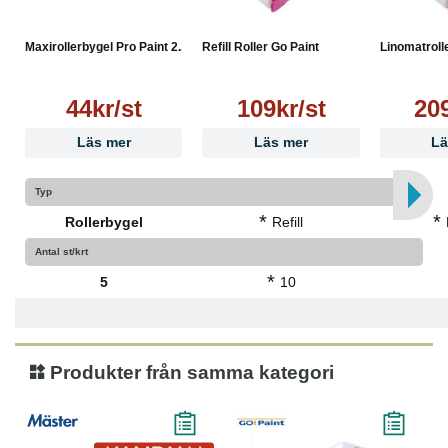
Maxirollerbygel Pro Paint 2...
Refill Roller Go Paint
Linomatrolle
44kr/st
109kr/st
209
Läs mer
Läs mer
Lä
Typ
*
*
Rollerbygel
Refill
Antal st/krt
*
5
10
Produkter från samma kategori