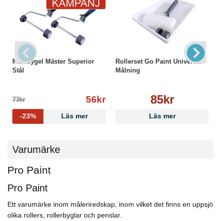
Maxibygel Mäster Superior
Rollerset Go Paint Universal
Stål
Målning
85kr
56kr
73kr
-23%
Läs mer
Läs mer
Varumärke
Pro Paint
Pro Paint
Ett varumärke inom måleriredskap, inom vilket det finns en uppsjö
olika rollers, rollerbyglar och penslar.