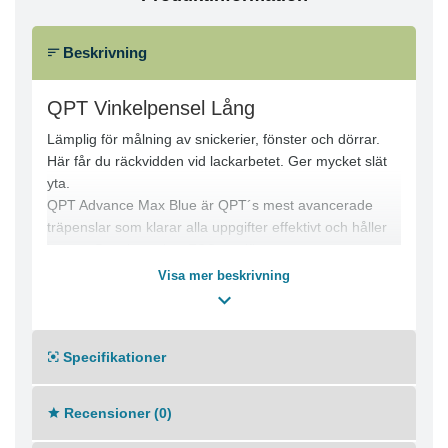
Beskrivning
QPT Vinkelpensel Lång
Lämplig för målning av snickerier, fönster och dörrar.
Här får du räckvidden vid lackarbetet. Ger mycket slät
yta.
QPT Advance Max Blue är QPT´s mest avancerade
träpenslar som klarar alla uppgifter effektivt och håller
längre. Penslarna har FSC-certifierat trä,
bokträhandtag, tjocka rostfria bleck och
Visa mer beskrivning
specialbehandlad borst i optimerad recept/funktion.
Penslarna har hög slitagestyrka med avvägd spänst, X-
plus capacity och absolut högsta kapacitet.
Specifikationer
Proffspenslar i toppkvalitet, det ultimata valet för de
Recensioner (0)
som endast nöjer sig med det bästa!