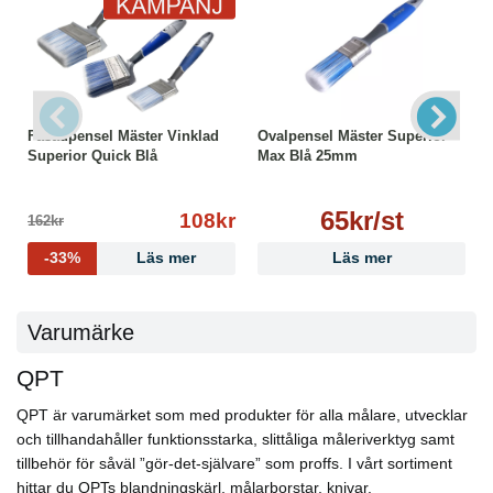
Fasadpensel Mäster Vinklad
Ovalpensel Mäster Superior
Superior Quick Blå
Max Blå 25mm
65kr/st
108kr
162kr
-33%
Läs mer
Läs mer
Varumärke
QPT
QPT är varumärket som med produkter för alla målare, utvecklar
och tillhandahåller funktionsstarka, slittåliga måleriverktyg samt
tillbehör för såväl ”gör-det-självare” som proffs. I vårt sortiment
hittar du QPTs blandningskärl, målarborstar, knivar,