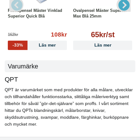
Fasadpensel Mäster Vinklad
Ovalpensel Mäster Superior
Superior Quick Blå
Max Blå 25mm
65kr/st
108kr
162kr
-33%
Läs mer
Läs mer
Varumärke
QPT
QPT är varumärket som med produkter för alla målare, utvecklar
och tillhandahåller funktionsstarka, slittåliga måleriverktyg samt
tillbehör för såväl ”gör-det-självare” som proffs. I vårt sortiment
hittar du QPTs blandningskärl, målarborstar, knivar,
skyddsutrustning, svampar, moddlare, färghinkar, burköppnare
och mycket mer.