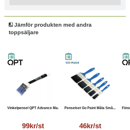
Jämför produkten med andra
toppsäljare
Vinkelpensel QPT Advance Ma...
Penselset Go Paint Måla Små...
Föns
99kr/st
46kr/st