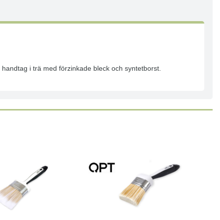
handtag i trä med förzinkade bleck och syntetborst.
Läs mer
Läs mer