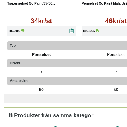
Träpenselset Go Paint 35-50...
Penselset Go Paint Måla Uni.
34kr/st
46kr/st
8860003
8101005
Typ
Penselset
Penselset
Bredd
7
7
Antal st/krt
50
50
Produkter från samma kategori