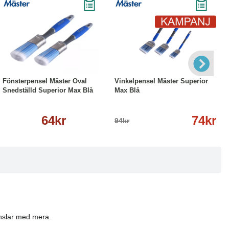
Läs mer
-21%
Läs mer
Fönsterpensel Mäster Oval
Vinkelpensel Mäster Superior
Snedställd Superior Max Blå
Max Blå
64kr
74kr
94kr
penslar med mera.