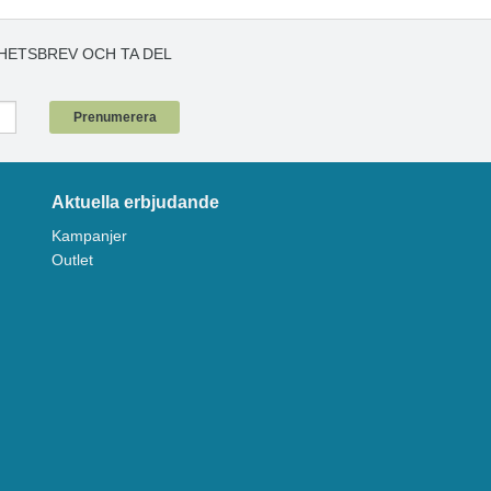
HETSBREV OCH TA DEL
!
Prenumerera
Aktuella erbjudande
Kampanjer
Outlet