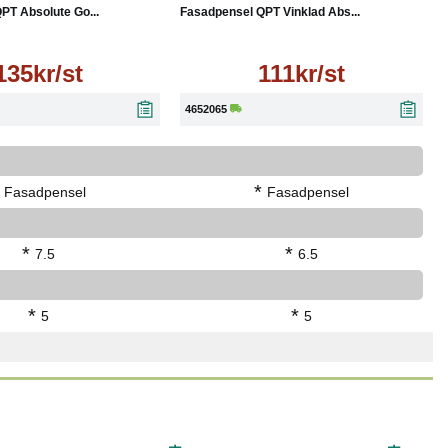
PT Absolute Go...
Fasadpensel QPT Vinklad Abs...
135kr/st
111kr/st
4652065
*
Fasadpensel
Fasadpensel
*
*
7.5
6.5
*
*
5
5