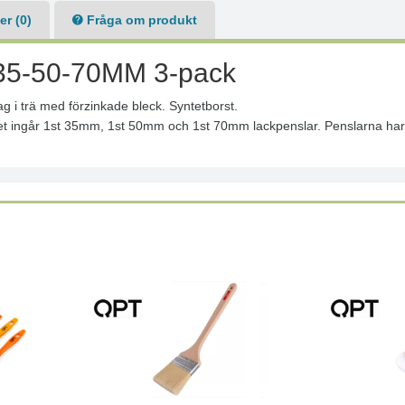
r (0)
Fråga om produkt
5-50-70MM 3-pack
 i trä med förzinkade bleck. Syntetborst.
etet ingår 1st 35mm, 1st 50mm och 1st 70mm lackpenslar. Penslarna har 
Läs mer