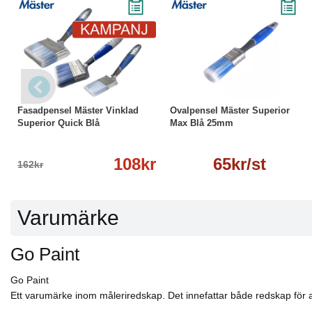
-33%
Läs mer
Läs mer
Fasadpensel Mäster Vinklad
Ovalpensel Mäster Superior
Superior Quick Blå
Max Blå 25mm
108kr
65kr/st
162kr
Varumärke
Go Paint
Go Paint
Ett varumärke inom måleriredskap. Det innefattar både redskap för 