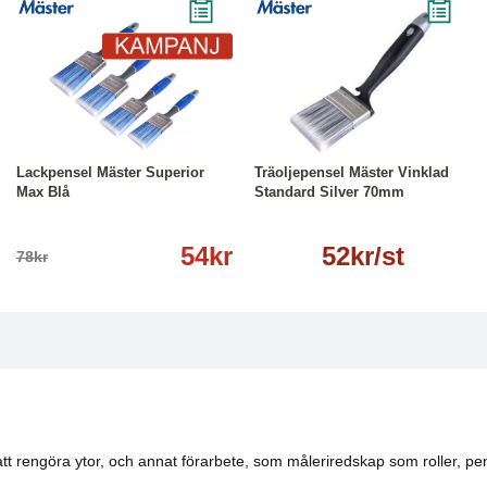
-31%
Läs mer
Läs mer
Lackpensel Mäster Superior
Träoljepensel Mäster Vinklad
Max Blå
Standard Silver 70mm
54kr
52kr/st
78kr
att rengöra ytor, och annat förarbete, som måleriredskap som roller, 