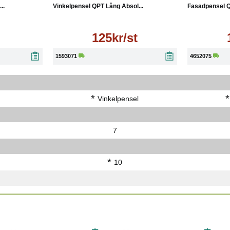
..
Vinkelpensel QPT Lång Absol...
Fasadpensel Q
125kr/st
1593071
4652075
*
*
Vinkelpensel
7
*
10