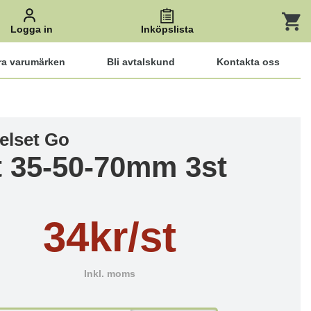
Logga in
Inköpslista
ra varumärken
Bli avtalskund
Kontakta oss
elset Go
t 35-50-70mm 3st
34kr/st
Inkl. moms