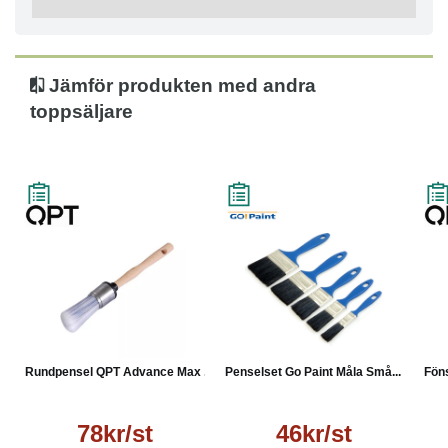
Jämför produkten med andra
toppsäljare
Rundpensel QPT Advance Max ...
Penselset Go Paint Måla Små...
Föns
78kr/st
46kr/st