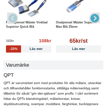
Fasadpensel Mäster Vinklad
Ovalpensel Mäster Superior
Superior Quick Blå
Max Blå 25mm
65kr/st
108kr
162kr
-33%
Läs mer
Läs mer
Varumärke
QPT
QPT är varumärket som med produkter för alla målare, utvecklar
och tillhandahåller funktionsstarka, slittåliga måleriverktyg samt
tillbehör för såväl ”gör-det-självare” som proffs. I vårt sortiment
hittar du QPTs blandningskärl, målarborstar, knivar,
skyddsutrustning, svampar, moddlare, färghinkar, burköppnare