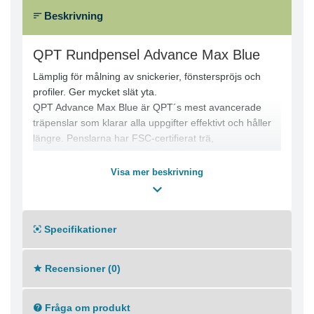
Beskrivning
QPT Rundpensel Advance Max Blue
Lämplig för målning av snickerier, fönsterspröjs och
profiler. Ger mycket slät yta.
QPT Advance Max Blue är QPT´s mest avancerade
träpenslar som klarar alla uppgifter effektivt och håller
längre. Penslarna har FSC-certifierat trä,
bokträhandtag, tjocka rostfria bleck och
specialbehandlad borst i optimerad recept/funktion.
Visa mer beskrivning
Penslarna har hög slitagestyrka med avvägd spänst, X-
plus capacity och absolut högsta kapacitet.
Specifikationer
Proffspenslar i toppkvalitet, det ultimata valet för de
som endast nöjer sig med det bästa!
Recensioner (0)
Fråga om produkt