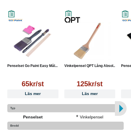
Penselset Go Paint Easy Mål...
Vinkelpensel QPT Lång Absol...
Pense
65kr/st
125kr/st
Läs mer
Läs mer
Typ
*
Penselset
Vinkelpensel
Bredd