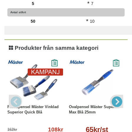
*
5
7
Antal st/krt
*
50
10
Produkter från samma kategori
Fasadpensel Mäster Vinklad
Ovalpensel Mäster Superior
Superior Quick Blå
Max Blå 25mm
65kr/st
108kr
162kr