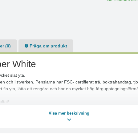
r (0)
Fråga om produkt
er White
cket slät yta.
n och listverken. Penslarna har FSC- certifierat trä, bokträhandtag, tj
 fin yta, lätta att rengöra och har en mycket hög färgupptagningsför
ltat!
Visa mer beskrivning