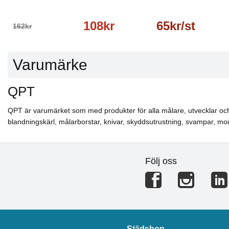
108kr
65kr/st
162kr
Varumärke
QPT
QPT är varumärket som med produkter för alla målare, utvecklar och til
blandningskärl, målarborstar, knivar, skyddsutrustning, svampar, m
Följ oss
Städshop