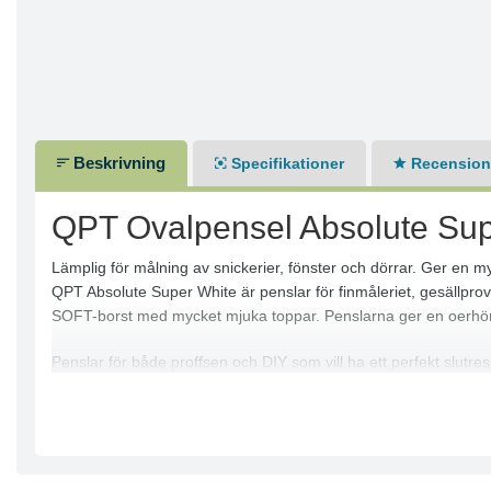
Beskrivning
Specifikationer
Recensione
QPT Ovalpensel Absolute Sup
Lämplig för målning av snickerier, fönster och dörrar. Ger en my
QPT Absolute Super White är penslar för finmåleriet, gesällprove
SOFT-borst med mycket mjuka toppar. Penslarna ger en oerhört
Penslar för både proffsen och DIY som vill ha ett perfekt slutresu