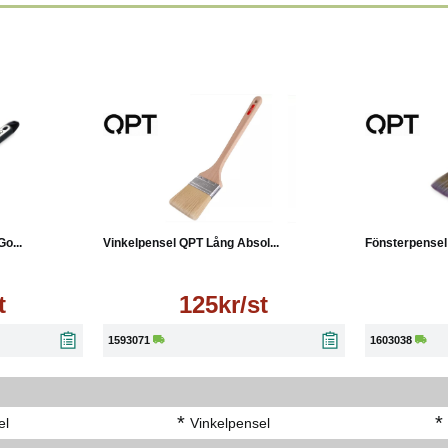
Läs mer
o...
Vinkelpensel QPT Lång Absol...
Fönsterpensel 
t
125kr/st
1593071
1603038
*
*
el
Vinkelpensel