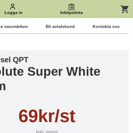
Logga in
Inköpslista
ra varumärken
Bli avtalskund
Kontakta oss
sel QPT
lute Super White
m
69kr/st
Inkl. moms