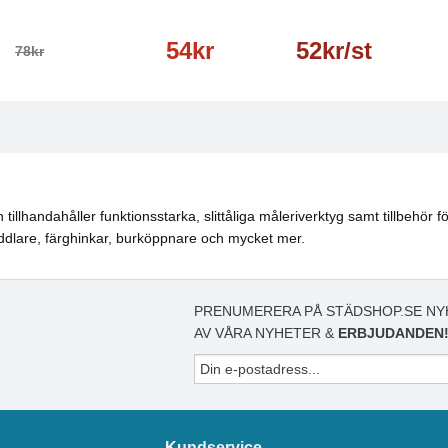
54kr
52kr/st
78kr
lhandahåller funktionsstarka, slittåliga måleriverktyg samt tillbehör för
oddlare, färghinkar, burköppnare och mycket mer.
PRENUMERERA PÅ STÄDSHOP.SE NY
AV VÅRA NYHETER &
ERBJUDANDEN
Kundservice