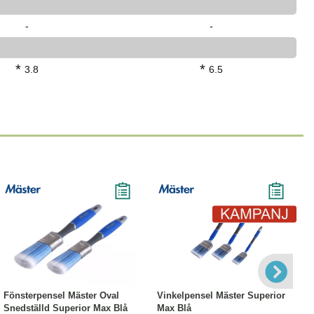
-
-
*
*
3.8
6.5
Läs mer
-21%
Läs mer
Fönsterpensel Mäster Oval
Vinkelpensel Mäster Superior
Snedställd Superior Max Blå
Max Blå