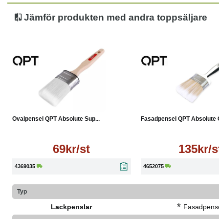
Jämför produkten med andra toppsäljare
Läs mer
Läs mer
Ovalpensel QPT Absolute Sup...
Fasadpensel QPT Absolute G
69kr/st
135kr/s
4369035
4652075
Typ
*
Lackpenslar
Fasadpens