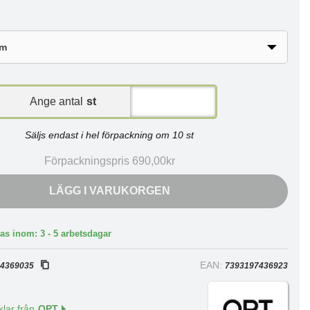
Ange antal
st
Säljs endast i hel förpackning om 10 st
Förpackningspris 690,00kr
LÄGG I VARUKORGEN
as inom: 3 - 5 arbetsdagar
:
EAN:
4369035
7393197436923
klar från
QPT