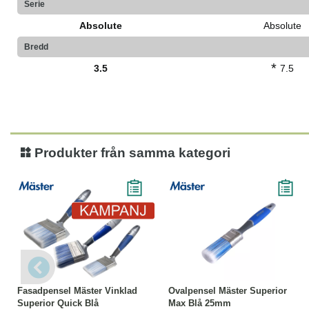
Serie
Absolute
Absolute
Bredd
*
3.5
7.5
Produkter från samma kategori
-33%
Läs mer
Läs mer
Fasadpensel Mäster Vinklad
Ovalpensel Mäster Superior
Superior Quick Blå
Max Blå 25mm