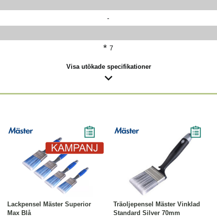
-
*
7
Visa utökade specifikationer
-31%
Läs mer
Läs mer
Lackpensel Mäster Superior
Träoljepensel Mäster Vinklad
Max Blå
Standard Silver 70mm