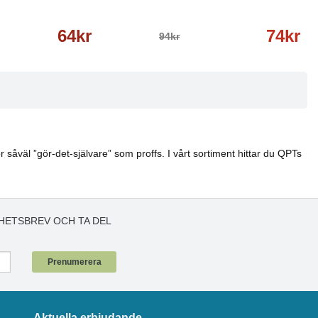
64kr
74kr
94kr
 såväl ”gör-det-självare” som proffs. I vårt sortiment hittar du QPTs
HETSBREV OCH TA DEL
!
Prenumerera
Aktuella erbjudande