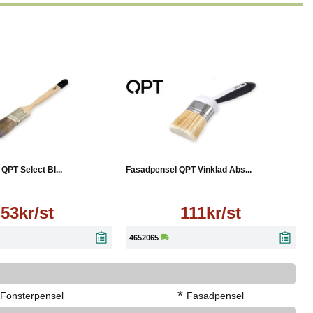
Läs mer
Läs mer
QPT Select Bl...
Fasadpensel QPT Vinklad Abs...
53kr/st
111kr/st
4652065
*
Fönsterpensel
Fasadpensel