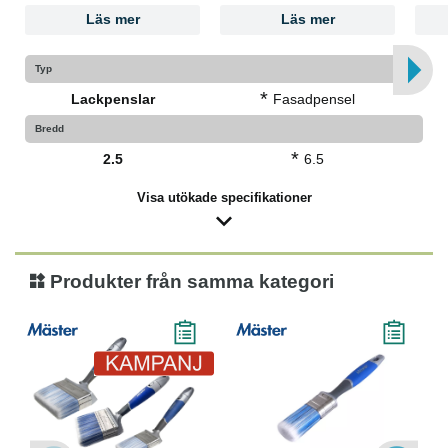
Läs mer
Läs mer
Typ
*
Lackpenslar
Fasadpensel
Bredd
*
2.5
6.5
Visa utökade specifikationer
Produkter från samma kategori