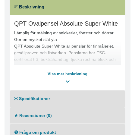
Beskrivning
QPT Ovalpensel Absolute Super White
Lämplig för målning av snickerier, fönster och dörrar.
Ger en mycket slät yta.
QPT Absolute Super White är penslar för finmåleriet,
gesällproven och listverken. Penslarna har FSC-
certifierat trä, bokträhandtag, tjocka rostfria bleck och
en högkvalitativ följsam specialbehandlad SOFT-borst
med mycket mjuka toppar. Penslarna ger en oerhört fin
Visa mer beskrivning
yta, lätta att rengöra och har en mycket hög
färgupptagningsförmåga som skapar få doppningar.
Specifikationer
Penslar för både proffsen och DIY som vill ha ett perfekt
slutresultat!
Recensioner (0)
Fråga om produkt