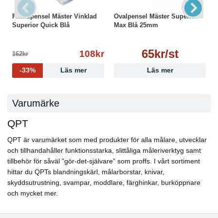
Fasadpensel Mäster Vinklad
Ovalpensel Mäster Superior
Superior Quick Blå
Max Blå 25mm
65kr/st
108kr
162kr
-33%
Läs mer
Läs mer
Varumärke
QPT
QPT är varumärket som med produkter för alla målare, utvecklar
och tillhandahåller funktionsstarka, slittåliga måleriverktyg samt
tillbehör för såväl ”gör-det-självare” som proffs. I vårt sortiment
hittar du QPTs blandningskärl, målarborstar, knivar,
skyddsutrustning, svampar, moddlare, färghinkar, burköppnare
och mycket mer.