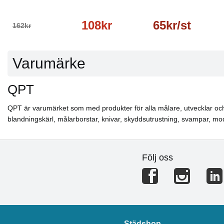
108kr
65kr/st
162kr
Varumärke
QPT
QPT är varumärket som med produkter för alla målare, utvecklar och til
blandningskärl, målarborstar, knivar, skyddsutrustning, svampar, m
Följ oss
Städshop