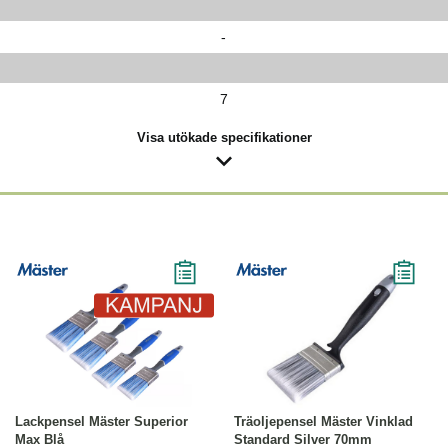
-
7
Visa utökade specifikationer
-31%
Läs mer
Läs mer
Lackpensel Mäster Superior
Träoljepensel Mäster Vinklad
Max Blå
Standard Silver 70mm