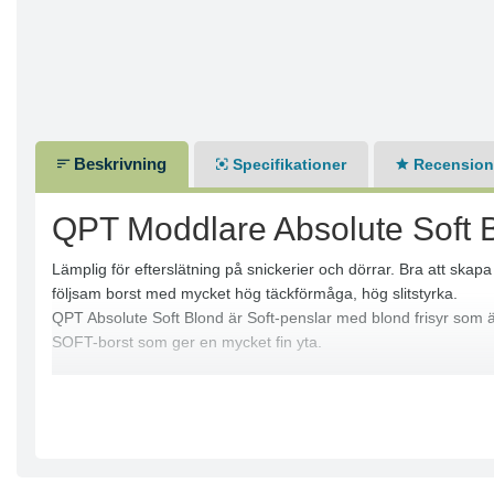
Beskrivning
Specifikationer
Recensione
QPT Moddlare Absolute Soft 
Lämplig för efterslätning på snickerier och dörrar. Bra att skapa
följsam borst med mycket hög täckförmåga, hög slitstyrka.
QPT Absolute Soft Blond är Soft-penslar med blond frisyr som är
SOFT-borst som ger en mycket fin yta.
Penslar för både proffsen och DIY som vill ha ett perfekt slutres