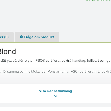
r (0)
Fråga om produkt
Blond
 slät yta på större ytor. FSC® certifierat bokträ handtag, hållbart och 
 följsamma och heltäckande. Penslarna har FSC- certifierat trä, bokträh
Visa mer beskrivning
ultat!