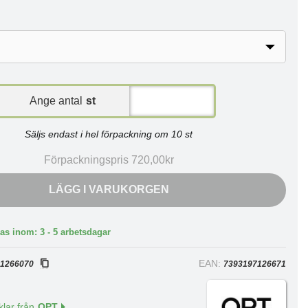
Ange antal
st
Säljs endast i hel förpackning om 10 st
Förpackningspris 720,00kr
LÄGG I VARUKORGEN
as inom: 3 - 5 arbetsdagar
:
EAN:
1266070
7393197126671
klar från
QPT