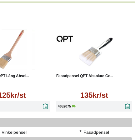
Läs mer
Läs mer
PT Lång Absol...
Fasadpensel QPT Absolute Go...
125kr/st
135kr/st
4652075
*
*
Vinkelpensel
Fasadpensel