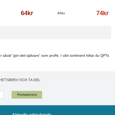
64kr
74kr
94kr
 såväl ”gör-det-självare” som proffs. I vårt sortiment hittar du QPTs
HETSBREV OCH TA DEL
!
Prenumerera
Aktuella erbjudande