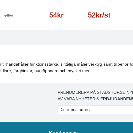
54kr
52kr/st
78kr
lhandahåller funktionsstarka, slittåliga måleriverktyg samt tillbehör för
oddlare, färghinkar, burköppnare och mycket mer.
PRENUMERERA PÅ STÄDSHOP.SE NY
AV VÅRA NYHETER &
ERBJUDANDEN
Kundservice