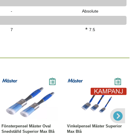
-
Absolute
*
7
7.5
Läs mer
-21%
Läs mer
Fönsterpensel Mäster Oval
Vinkelpensel Mäster Superior
Snedställd Superior Max Blå
Max Blå