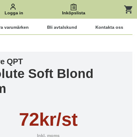
Logga in
Inköpslista
ra varumärken
Bli avtalskund
Kontakta oss
re QPT
lute Soft Blond
m
72kr/st
Inkl. moms