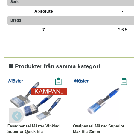
Serie
Absolute
-
Bredd
*
7
6.5
Produkter från samma kategori
-33%
Läs mer
Läs mer
Fasadpensel Mäster Vinklad
Ovalpensel Mäster Superior
Superior Quick Blå
Max Blå 25mm