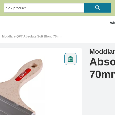
Vå
Moddlare QPT Absolute Soft Blond 70mm
Moddla
Abso
70m