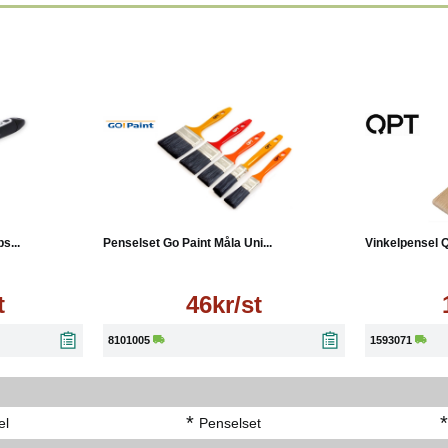
Läs mer
s...
Penselset Go Paint Måla Uni...
Vinkelpensel Q
t
46kr/st
8101005
1593071
*
el
Penselset