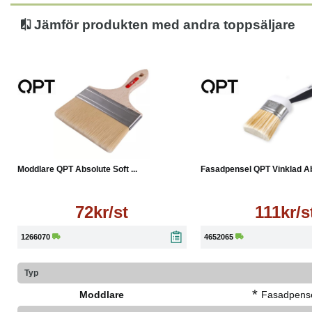
Jämför produkten med andra toppsäljare
Läs mer
Läs mer
Moddlare QPT Absolute Soft ...
Fasadpensel QPT Vinklad Ab
72kr/st
111kr/s
1266070
4652065
Typ
*
Moddlare
Fasadpens