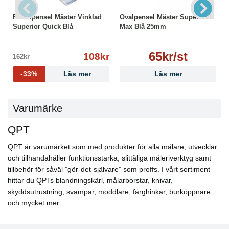
Fasadpensel Mäster Vinklad
Ovalpensel Mäster Superior
Superior Quick Blå
Max Blå 25mm
65kr/st
108kr
162kr
-33%
Läs mer
Läs mer
Varumärke
QPT
QPT är varumärket som med produkter för alla målare, utvecklar
och tillhandahåller funktionsstarka, slittåliga måleriverktyg samt
tillbehör för såväl ”gör-det-självare” som proffs. I vårt sortiment
hittar du QPTs blandningskärl, målarborstar, knivar,
skyddsutrustning, svampar, moddlare, färghinkar, burköppnare
och mycket mer.