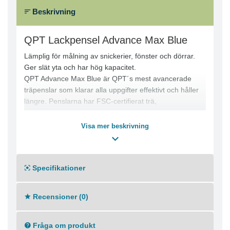
Beskrivning
QPT Lackpensel Advance Max Blue
Lämplig för målning av snickerier, fönster och dörrar.
Ger slät yta och har hög kapacitet.
QPT Advance Max Blue är QPT´s mest avancerade
träpenslar som klarar alla uppgifter effektivt och håller
längre. Penslarna har FSC-certifierat trä,
bokträhandtag, tjocka rostfria bleck och
specialbehandlad borst i optimerad recept/funktion.
Visa mer beskrivning
Penslarna har hög slitagestyrka med avvägd spänst, X-
plus capacity och absolut högsta kapacitet.
Specifikationer
Proffspenslar i toppkvalitet, det ultimate valet för de
som endast nöjer sig med det bästa!
Recensioner (0)
Fråga om produkt