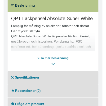
Beskrivning
QPT Lackpensel Absolute Super White
Lämplig för målning av snickerier, fönster och dörrar.
Ger mycket slät yta.
QPT Absolute Super White är penslar för finmåleriet,
gesällproven och listverken. Penslarna har FSC-
certifierat trä, bokträhandtag, tjocka rostfria bleck och
en högkvalitativ följsam specialbehandlad SOFT-borst
med mycket mjuka toppar. Penslarna ger en oerhört fin
Visa mer beskrivning
yta, lätta att rengöra och har en mycket hög
färgupptagningsförmåga som skapar få doppningar.
Specifikationer
Penslar för både proffsen och DIY som vill ha ett perfekt
slutresultat!
Recensioner (0)
Fråga om produkt