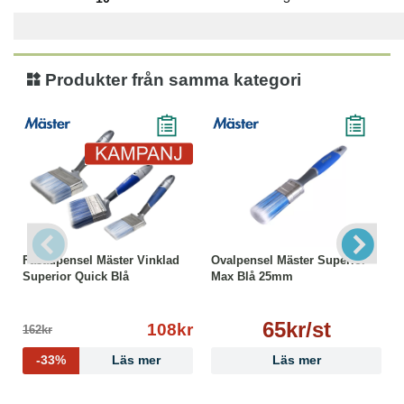
Produkter från samma kategori
Fasadpensel Mäster Vinklad
Ovalpensel Mäster Superior
Superior Quick Blå
Max Blå 25mm
65kr/st
108kr
162kr
-33%
Läs mer
Läs mer