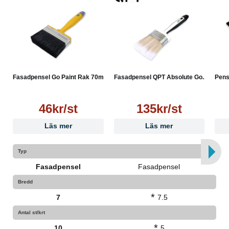
Fasadpensel Go Paint Rak 70mm
Fasadpensel QPT Absolute Go...
Pens
46kr/st
135kr/st
Läs mer
Läs mer
Typ
Fasadpensel
Fasadpensel
Bredd
*
7
7.5
Antal st/krt
*
10
5