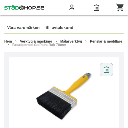
Våra varumärken
Bli avtalskund
Hem
Verktyg & maskiner
Målarverktyg
Penslar & moddlare
Fasadpensel Go Paint Rak 70mm