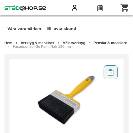
Våra varumärken
Bli avtalskund
Hem
Verktyg & maskiner
Målarverktyg
Penslar & moddlare
Fasadpensel Go Paint Rak 120mm