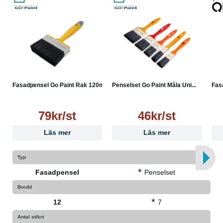
Fasadpensel Go Paint Rak 120mm
Penselset Go Paint Måla Uni...
Fas
79kr/st
46kr/st
Läs mer
Läs mer
Typ
*
Fasadpensel
Penselset
Bredd
*
12
7
Antal st/krt