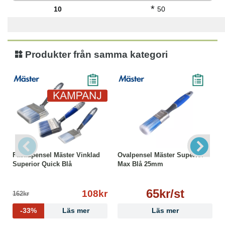
*
10
50
Produkter från samma kategori
Fasadpensel Mäster Vinklad
Ovalpensel Mäster Superior
Superior Quick Blå
Max Blå 25mm
65kr/st
108kr
162kr
-33%
Läs mer
Läs mer