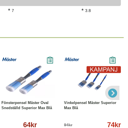
*
*
7
3.8
Läs mer
-21%
Läs mer
Fönsterpensel Mäster Oval
Vinkelpensel Mäster Superior
Snedställd Superior Max Blå
Max Blå
64kr
74kr
94kr