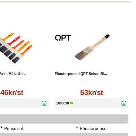
Läs mer
Läs mer
aint Måla Uni...
Fönsterpensel QPT Select Bl...
46kr/st
53kr/st
1603038
*
*
Penselset
Fönsterpensel