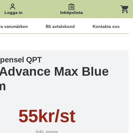
Logga in
Inköpslista
ra varumärken
Bli avtalskund
Kontakta oss
pensel QPT
 Advance Max Blue
m
55kr/st
Inkl. moms