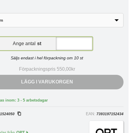
Ange antal
st
Säljs endast i hel förpackning om 10 st
Förpackningspris 550,00kr
LÄGG I VARUKORGEN
as inom: 3 - 5 arbetsdagar
:
EAN:
1524050
7393197152434
klar från
QPT