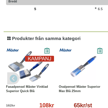
Bredd
*
5
6.5
Produkter från samma kategori
-33%
Läs mer
Läs mer
Fasadpensel Mäster Vinklad
Ovalpensel Mäster Superior
Superior Quick Blå
Max Blå 25mm
108kr
65kr/st
162kr