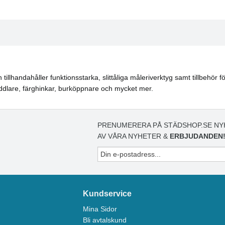
lhandahåller funktionsstarka, slittåliga måleriverktyg samt tillbehör för
oddlare, färghinkar, burköppnare och mycket mer.
PRENUMERERA PÅ STÄDSHOP.SE NY
AV VÅRA NYHETER &
ERBJUDANDEN
Kundservice
Mina Sidor
Bli avtalskund