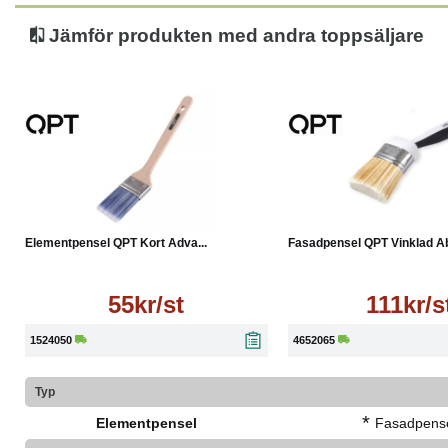
Jämför produkten med andra toppsäljare
Läs mer
Läs mer
Elementpensel QPT Kort Adva...
Fasadpensel QPT Vinklad Ab
55kr/st
111kr/s
1524050
4652065
Typ
*
Elementpensel
Fasadpens