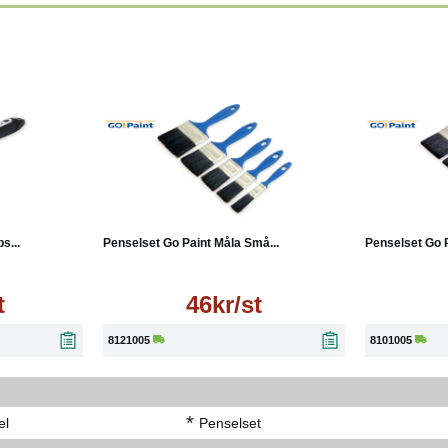
Läs mer
s...
Penselset Go Paint Måla Små...
Penselset Go P
t
46kr/st
8121005
8101005
*
el
Penselset