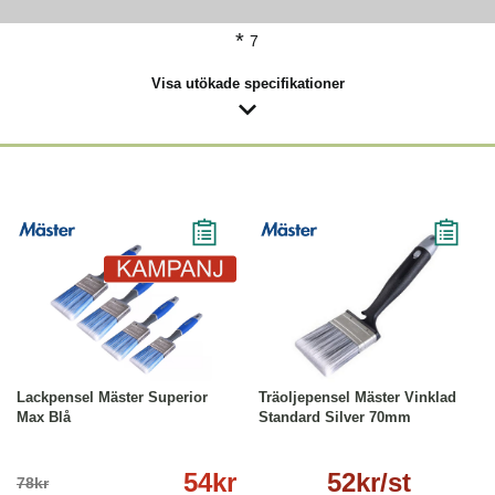
*
7
Visa utökade specifikationer
-31%
Läs mer
Läs mer
Lackpensel Mäster Superior
Träoljepensel Mäster Vinklad
Max Blå
Standard Silver 70mm
54kr
52kr/st
78kr