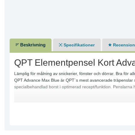
Beskrivning
Specifikationer
Recensione
QPT Elementpensel Kort Adv
Lämplig för målning av snickerier, fönster och dörrar. Bra för a
QPT Advance Max Blue är QPT´s mest avancerade träpenslar som kl
specialbehandlad borst i optimerad recept/funktion. Penslarna 
Proffspenslar i toppkvalitet, det ultimata valet för de som endas