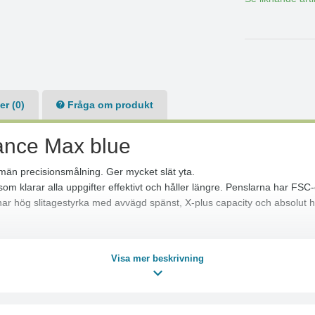
r (0)
Fråga om produkt
ance Max blue
llmän precisionsmålning. Ger mycket slät yta.
arar alla uppgifter effektivt och håller längre. Penslarna har FSC-cer
har hög slitagestyrka med avvägd spänst, X-plus capacity och absolut h
t nöjer sig med det bästa!
Visa mer beskrivning