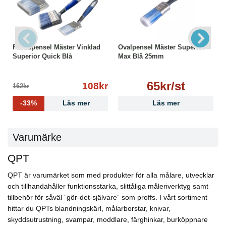
Fasadpensel Mäster Vinklad
Ovalpensel Mäster Superior
Superior Quick Blå
Max Blå 25mm
65kr/st
108kr
162kr
-33%
Läs mer
Läs mer
Varumärke
QPT
QPT är varumärket som med produkter för alla målare, utvecklar
och tillhandahåller funktionsstarka, slittåliga måleriverktyg samt
tillbehör för såväl ”gör-det-självare” som proffs. I vårt sortiment
hittar du QPTs blandningskärl, målarborstar, knivar,
skyddsutrustning, svampar, moddlare, färghinkar, burköppnare