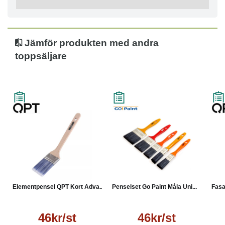
Jämför produkten med andra
toppsäljare
Elementpensel QPT Kort Adva...
Penselset Go Paint Måla Uni...
Fasa
46kr/st
46kr/st