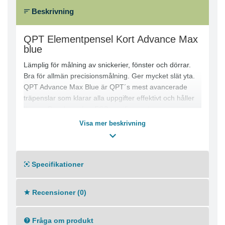
Beskrivning
QPT Elementpensel Kort Advance Max
blue
Lämplig för målning av snickerier, fönster och dörrar.
Bra för allmän precisionsmålning. Ger mycket slät yta.
QPT Advance Max Blue är QPT´s mest avancerade
träpenslar som klarar alla uppgifter effektivt och håller
längre. Penslarna har FSC-certifierat trä,
bokträhandtag, tjocka rostfria bleck och
Visa mer beskrivning
specialbehandlad borst i optimerad recept/funktion.
Penslarna har hög slitagestyrka med avvägd spänst, X-
plus capacity och absolut högsta kapacitet.
Specifikationer
Proffspenslar i toppkvalitet, det ultimata valet för de
Recensioner (0)
som endast nöjer sig med det bästa!
Fråga om produkt