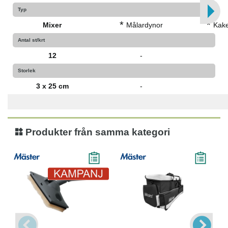
Typ
*
*
Mixer
Målardynor
Kake
Antal st/krt
12
-
Storlek
3 x 25 cm
-
Produkter från samma kategori