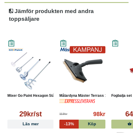
Jämför produkten med andra
toppsäljare
Mixer Go Paint Hexagon Stån...
Målardyna Mäster Terrass 180mm
Fogbalja set
29kr/st
64
98kr
113kr
Läs mer
-13%
Köp