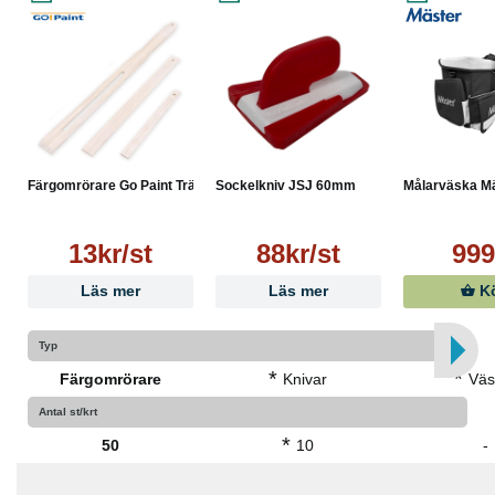
Färgomrörare Go Paint Trä 5...
Sockelkniv JSJ 60mm
Målarväska Mä
13kr/st
88kr/st
999
Läs mer
Läs mer
K
Typ
*
*
Färgomrörare
Knivar
Väs
Antal st/krt
*
50
10
-