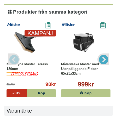
Produkter från samma kategori
Målardyna Mäster Terrass
Målarväska Mäster med
180mm
Utanpåliggande Fickor
65x25x33cm
999kr
98kr
113kr
-13%
Köp
Köp
Varumärke