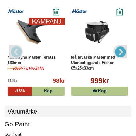
Målardyna Mäster Terrass
Målarväska Mäster med
180mm
Utanpåliggande Fickor
65x25x33cm
999kr
98kr
113kr
-13%
Köp
Köp
Varumärke
Go Paint
Go Paint