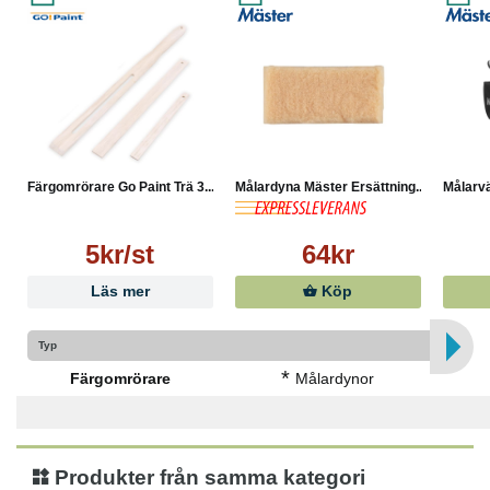
Färgomrörare Go Paint Trä 3...
Målardyna Mäster Ersättning...
Målarvä
5kr/st
64kr
Läs mer
Köp
Typ
*
Färgomrörare
Målardynor
Produkter från samma kategori