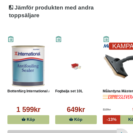
Jämför produkten med andra
toppsäljare
Bottenfärg International An...
Fogbalja set 10L
Målardyna Mäste
1 599kr
649kr
113kr
Köp
Köp
-13%
K