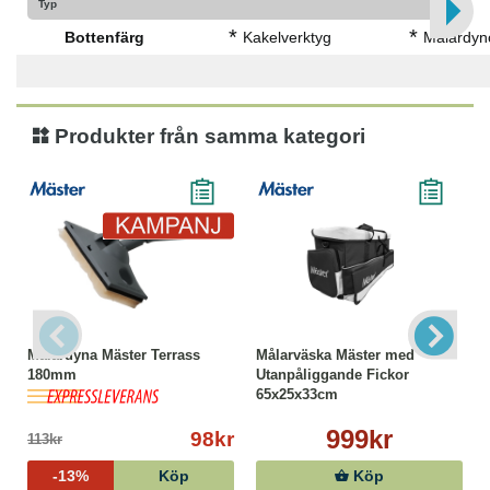
Typ
*
*
Bottenfärg
Kakelverktyg
Målardyn
Produkter från samma kategori
Målardyna Mäster Terrass
Målarväska Mäster med
180mm
Utanpåliggande Fickor
65x25x33cm
999kr
98kr
113kr
-13%
Köp
Köp