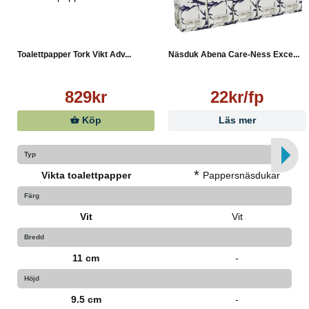
Toalettpapper Tork Vikt Adv...
Näsduk Abena Care-Ness Exce...
829kr
22kr/fp
Köp
Läs mer
Typ
*
Vikta toalettpapper
Pappersnäsdukar
Färg
Vit
Vit
Bredd
11 cm
-
Höjd
9.5 cm
-