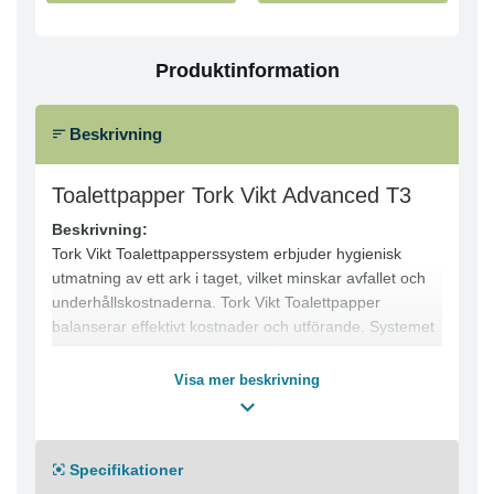
Produktinformation
Beskrivning
Toalettpapper Tork Vikt Advanced T3
Beskrivning:
Tork Vikt Toalettpapperssystem erbjuder hygienisk
utmatning av ett ark i taget, vilket minskar avfallet och
underhållskostnaderna. Tork Vikt Toalettpapper
balanserar effektivt kostnader och utförande. Systemet
passar perfekt för platser med låg till medelhög trafik,
särskilt inom vård, hotell och restaurang.
Visa mer beskrivning
● Utmatning av en handduk i taget minskar
förbrukningen och ger förbättrad hygien
● Enkel att fylla på: mindre underhåll
Specifikationer
För allmänheten: