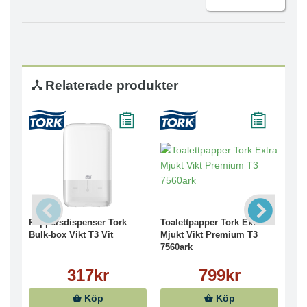
Relaterade produkter
Pappersdispenser Tork
Toalettpapper Tork Extra
Pap
Bulk-box Vikt T3 Vit
Mjukt Vikt Premium T3
Bul
7560ark
317kr
799kr
Köp
Köp