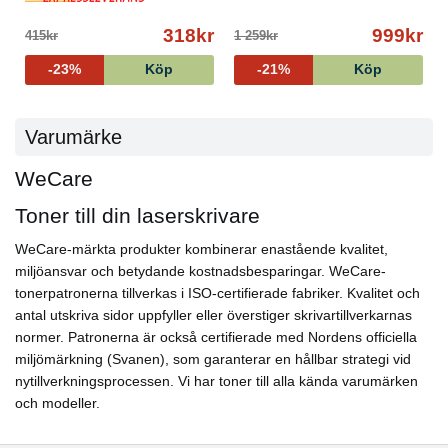
318kr
999kr
415kr
1 259kr
-23%
Köp
-21%
Köp
Varumärke
WeCare
Toner till din laserskrivare
WeCare-märkta produkter kombinerar enastående kvalitet,
miljöansvar och betydande kostnadsbesparingar. WeCare-
tonerpatronerna tillverkas i ISO-certifierade fabriker. Kvalitet och
antal utskriva sidor uppfyller eller överstiger skrivartillverkarnas
normer. Patronerna är också certifierade med Nordens officiella
miljömärkning (Svanen), som garanterar en hållbar strategi vid
nytillverkningsprocessen. Vi har toner till alla kända varumärken
och modeller.