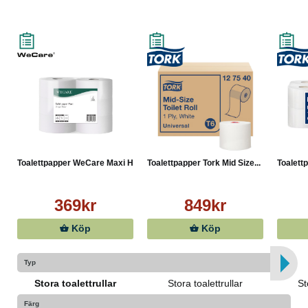
Toalettpapper WeCare Maxi H...
Toalettpapper Tork Mid Size...
Toalett
369kr
849kr
Köp
Köp
Typ
Stora toalettrullar
Stora toalettrullar
St
Färg