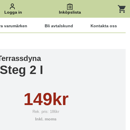
Logga in
Inköpslista
ra varumärken
Bli avtalskund
Kontakta oss
 Terrassdyna
Steg 2 I
149kr
Rek. pris:
186kr
Inkl. moms