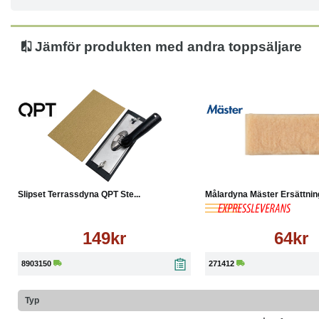
Jämför produkten med andra toppsäljare
Köp
Läs mer
Köp
Slipset Terrassdyna QPT Ste...
Målardyna Mäster Ersättning
149kr
64kr
8903150
271412
Typ