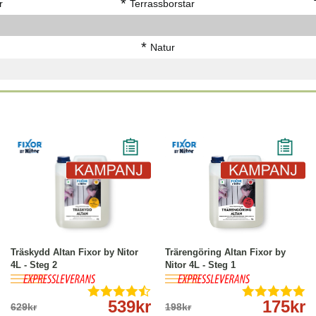
*
r
Terrassborstar
*
Natur
-14%
Köp
Läs mer
-12%
Köp
Läs mer
Träskydd Altan Fixor by Nitor
Trärengöring Altan Fixor by
4L - Steg 2
Nitor 4L - Steg 1
539kr
175kr
629kr
198kr