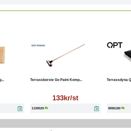
Läs mer
Läs mer
Köp
...
Terrassborste Go Paint Komp...
Terrassdyna Q
133kr/st
1109029
8996180