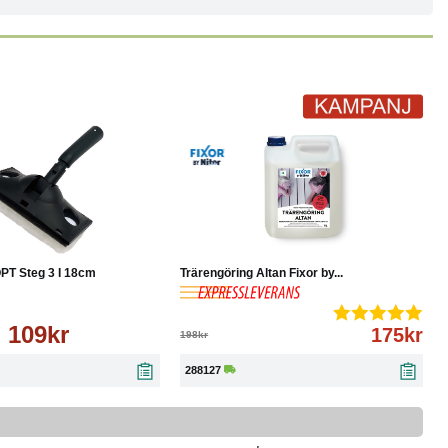
Läs mer
-12%
Köp
Läs mer
PT Steg 3 I 18cm
Trärengöring Altan Fixor by...
109kr
175kr
198kr
288127