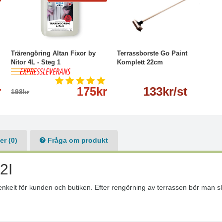
-12%
Köp
Läs mer
Läs mer
Trärengöring Altan Fixor by
Terrassborste Go Paint
Nitor 4L - Steg 1
Komplett 22cm
r
175kr
133kr/st
198kr
r (0)
Fråga om produkt
2I
kelt för kunden och butiken. Efter rengörning av terrassen bör man slipa 