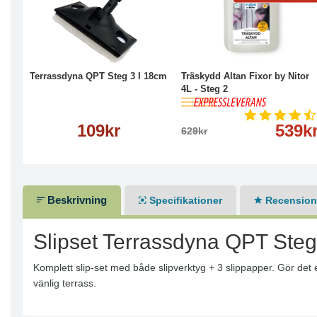
Köp
Läs mer
-14%
Köp
Läs mer
Terrassdyna QPT Steg 3 I 18cm
Träskydd Altan Fixor by Nitor
4L - Steg 2
109kr
539k
629kr
Beskrivning
Specifikationer
Recensione
Slipset Terrassdyna QPT Steg
Komplett slip-set med både slipverktyg + 3 slippapper. Gör det en
vänlig terrass.