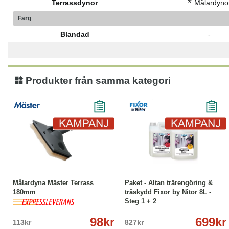
*
Terrassdynor
Målardyno
Färg
Blandad
-
Produkter från samma kategori
-13%
Köp
Läs mer
-15%
Köp
Läs mer
Målardyna Mäster Terrass
Paket - Altan trärengöring &
180mm
träskydd Fixor by Nitor 8L -
Steg 1 + 2
98kr
699kr
113kr
827kr