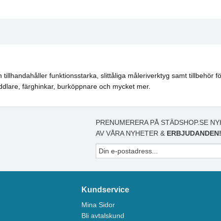
lhandahåller funktionsstarka, slittåliga måleriverktyg samt tillbehör för
oddlare, färghinkar, burköppnare och mycket mer.
PRENUMERERA PÅ STÄDSHOP.SE NY
AV VÅRA NYHETER &
ERBJUDANDEN
Kundservice
Mina Sidor
Bli avtalskund