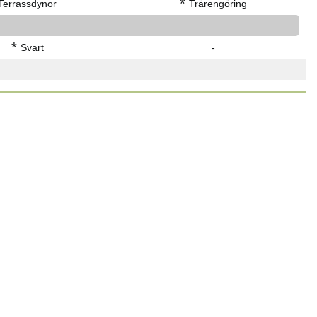
*
Terrassdynor
Trärengöring
*
Svart
-