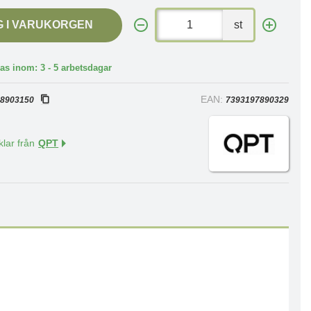
G I VARUKORGEN
st
as inom: 3 - 5 arbetsdagar
:
EAN:
8903150
7393197890329
klar från
QPT