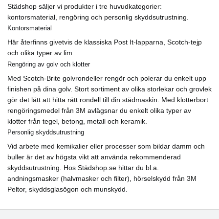
Städshop säljer vi produkter i tre huvudkategorier:
kontorsmaterial, rengöring och personlig skyddsutrustning.
Kontorsmaterial
Här återfinns givetvis de klassiska Post It-lapparna, Scotch-tejp
och olika typer av lim.
Rengöring av golv och klotter
Med Scotch-Brite golvrondeller rengör och polerar du enkelt upp
finishen på dina golv. Stort sortiment av olika storlekar och grovlek
gör det lätt att hitta rätt rondell till din städmaskin. Med klotterbort
rengöringsmedel från 3M avlägsnar du enkelt olika typer av
klotter från tegel, betong, metall och keramik.
Personlig skyddsutrustning
Vid arbete med kemikalier eller processer som bildar damm och
buller är det av högsta vikt att använda rekommenderad
skyddsutrustning. Hos Städshop.se hittar du bl.a.
andningsmasker (halvmasker och filter), hörselskydd från 3M
Peltor, skyddsglasögon och munskydd.