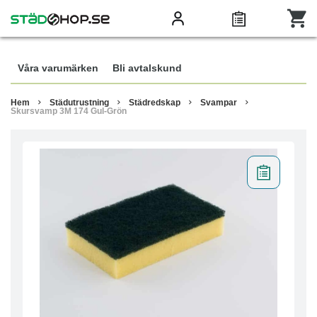
Våra varumärken
Bli avtalskund
Hem
Städutrustning
Städredskap
Svampar
Skursvamp 3M 174 Gul-Grön