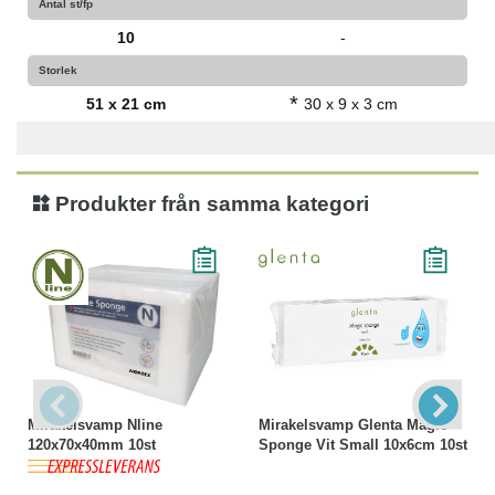
Antal st/fp
10
-
Storlek
*
51 x 21 cm
30 x 9 x 3 cm
Produkter från samma kategori
Mirakelsvamp Nline
Mirakelsvamp Glenta Magic
120x70x40mm 10st
Sponge Vit Small 10x6cm 10st