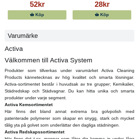
52kr
28kr
Köp
Köp
Varumärke
Activa
Välkommen till Activa System
Produkter som tillverkas under varumärket Activa Cleaning
Products kännetecknas av hög kvalitet och smarta lösningar.
Activa-sortimentet består i huvudsak av tre grupper; Kemikalier,
Städredskap och Städvagnar. Du kan hitta unika och smarta
produkter under varje segment.
Activa Kemsortimentet
Här finns det bland annat extrema bra golvpolish med
patenterade polymerer som skapar en snygg, stark och mycket
tålig yta på golvet som underlättar den dagliga städningen.
Activa Redskapssortimentet
Här finns det t.ex. moppar som låter dig komma in under låga