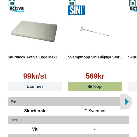
Skurblock Activa Edge Maxi ...
Svampmopp Sini Blåpiga Stor...
Skur
99kr/st
569kr
Läs mer
Köp
Typ
*
Skurblock
Svampar
Färg
Vit
-