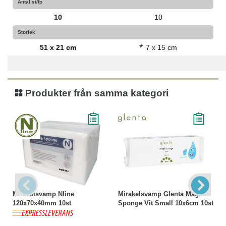
Antal st/fp
10
10
Storlek
*
51 x 21 cm
7 x 15 cm
Produkter från samma kategori
Mirakelsvamp Nline
Mirakelsvamp Glenta Magic
120x70x40mm 10st
Sponge Vit Small 10x6cm 10st