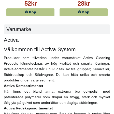
52kr
28kr
Köp
Köp
Varumärke
Activa
Välkommen till Activa System
Produkter som tillverkas under varumärket Activa Cleaning
Products kännetecknas av hög kvalitet och smarta lösningar.
Activa-sortimentet består i huvudsak av tre grupper; Kemikalier,
Städredskap och Städvagnar. Du kan hitta unika och smarta
produkter under varje segment.
Activa Kemsortimentet
Här finns det bland annat extrema bra golvpolish med
patenterade polymerer som skapar en snygg, stark och mycket
tålig yta på golvet som underlättar den dagliga städningen.
Activa Redskapssortimentet
Här finns det t.ex. moppar som låter dig komma in under låga