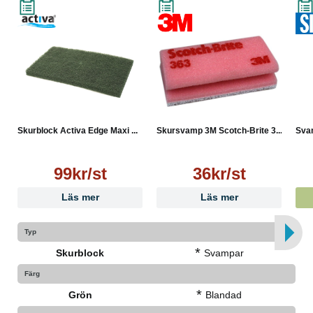
Skurblock Activa Edge Maxi ...
Skursvamp 3M Scotch-Brite 3...
Svam
99kr/st
36kr/st
Läs mer
Läs mer
Typ
*
Skurblock
Svampar
Färg
*
Grön
Blandad