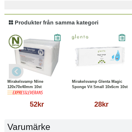
Produkter från samma kategori
Köp
Läs mer
Köp
Läs mer
Mirakelsvamp Nline
Mirakelsvamp Glenta Magic
120x70x40mm 10st
Sponge Vit Small 10x6cm 10st
52kr
28kr
Varumärke