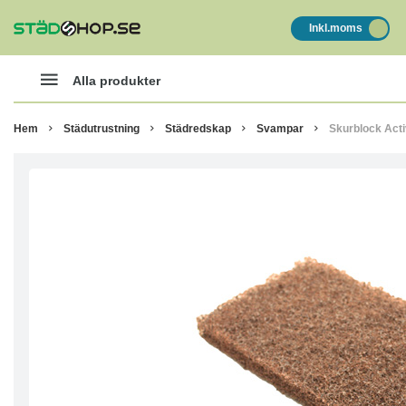
Inkl.moms
Alla produkter
Hem
Städutrustning
Städredskap
Svampar
Skurblock Act