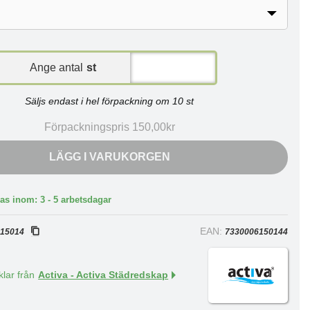
Ange antal
st
Säljs endast i hel förpackning om 10 st
Förpackningspris 150,00kr
LÄGG I VARUKORGEN
as inom: 3 - 5 arbetsdagar
:
EAN:
15014
7330006150144
klar från
Activa - Activa Städredskap