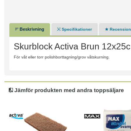
Beskrivning
Specifikationer
Recensione
Skurblock Activa Brun 12x25
För våt eller torr polishborttagning/grov våtskurning.
Jämför produkten med andra toppsäljare