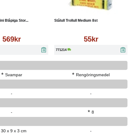
Läs mer
Köp
Läs mer
 Blåpiga Stor...
Stålull Trollull Medium 8st
569kr
55kr
771214
*
*
Svampar
Rengöringsmedel
-
-
*
-
8
30 x 9 x 3 cm
-