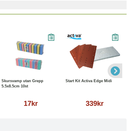
Läs mer
Köp
Läs mer
Skursvamp utan Grepp
Start Kit Activa Edge Midi
5.5x8.5cm 10st
17kr
339kr