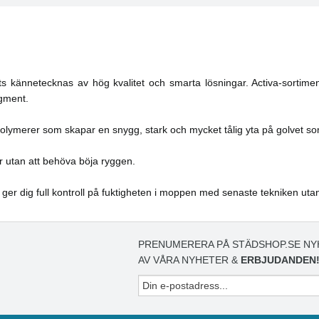
s kännetecknas av hög kvalitet och smarta lösningar. Activa-sortime
egment.
olymerer som skapar en snygg, stark och mycket tålig yta på golvet so
r utan att behöva böja ryggen.
 ger dig full kontroll på fuktigheten i moppen med senaste tekniken uta
PRENUMERERA PÅ STÄDSHOP.SE NY
AV VÅRA NYHETER &
ERBJUDANDEN