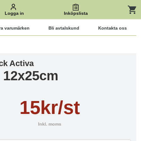
Logga in
Inköpslista
ra varumärken
Bli avtalskund
Kontakta oss
ck Activa
 12x25cm
15kr/st
Inkl. moms