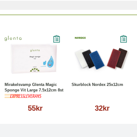
Köp
Läs mer
Läs mer
Mirakelsvamp Glenta Magic
Skurblock Nordex 25x12cm
Sponge Vit Large 7.5x12cm 8st
55kr
32kr