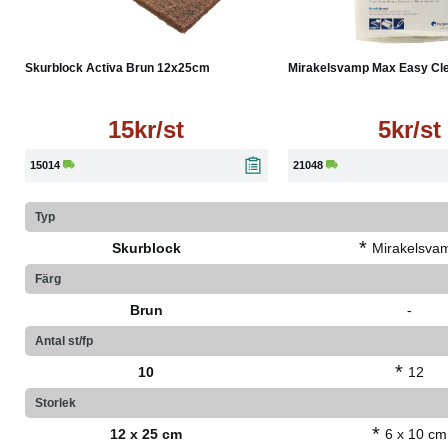
Läs mer
Läs mer
Skurblock Activa Brun 12x25cm
Mirakelsvamp Max Easy Cle
15kr/st
5kr/st
15014
21048
Typ
*
Skurblock
Mirakelsva
Färg
Brun
-
Antal st/fp
*
10
12
Storlek
*
12 x 25 cm
6 x 10 cm