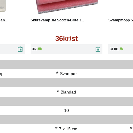
Läs mer
Köp
an...
Skursvamp 3M Scotch-Brite 3...
Svampmopp Sini
36kr/st
363
31101
*
mp
Svampar
*
Blandad
10
*
*
7 x 15 cm