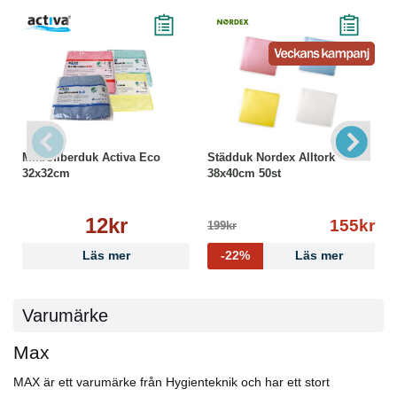
Mikrofiberduk Activa Eco
Städduk Nordex Alltork
32x32cm
38x40cm 50st
12kr
155kr
199kr
Läs mer
-22%
Läs mer
Varumärke
Max
MAX är ett varumärke från Hygienteknik och har ett stort