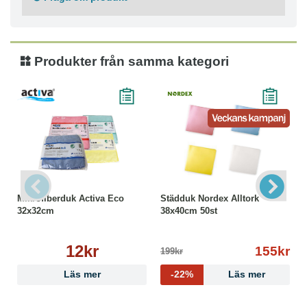
Produkter från samma kategori
Mikrofiberduk Activa Eco
Städduk Nordex Alltork
32x32cm
38x40cm 50st
12kr
155kr
199kr
Läs mer
-22%
Läs mer