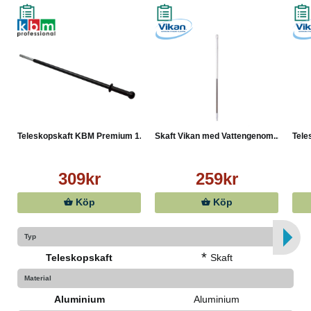
Teleskopskaft KBM Premium 1...
Skaft Vikan med Vattengenom...
Tele
309kr
259kr
Köp
Köp
Typ
*
Teleskopskaft
Skaft
Material
Aluminium
Aluminium