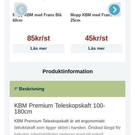
Mopp KBM med Frans Blå
Mopp KBM med Frans Blå
Mo
60cm
25cm
75
85kr/st
45kr/st
Läs mer
Läs mer
Produktinformation
Beskrivning
KBM Premium Teleskopskaft 100-
180cm
KBM Premium Teleskopskaft är ett ergonomiskt
lättviktskaft som ligger skönt i handen. Önskad längd för
bekväm arbetsställning regleras med ett enkelt