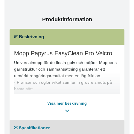
Produktinformation
Beskrivning
Mopp Papyrus EasyClean Pro Velcro
Universalmopp för de flesta golv och miljöer. Moppens
garnstruktur och sammansättning garanterar ett
utmärkt rengöringsresultat med en låg friktion.
- Fransar och öglor vilket samlar in grövre smuts på
bästa sätt.
- Finns som både fickmopp och kardborremopp.
Tvättråd
Visa mer beskrivning
-Maskintvätt 60°C
-Torktumling låg värme
-Tål ej blekmedel
Specifikationer