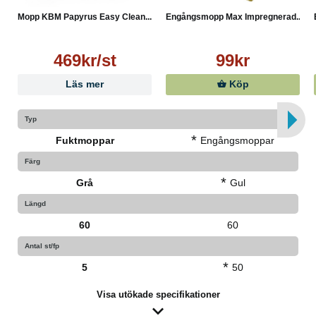
Mopp KBM Papyrus Easy Clean...
Engångsmopp Max Impregnerad...
469kr/st
99kr
Läs mer
Köp
Typ
*
Fuktmoppar
Engångsmoppar
Färg
*
Grå
Gul
Längd
60
60
Antal st/fp
*
5
50
Visa utökade specifikationer