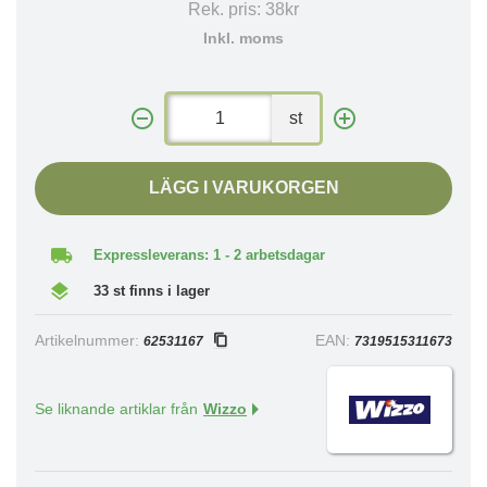
Rek. pris:
38kr
Inkl. moms
st
LÄGG I VARUKORGEN
Expressleverans: 1 - 2 arbetsdagar
33 st finns i lager
Artikelnummer:
EAN:
62531167
7319515311673
Se liknande artiklar från
Wizzo