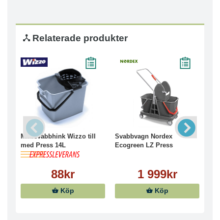
Relaterade produkter
Minisvabbhink Wizzo till
Svabbvagn Nordex
Hin
med Press 14L
Ecogreen LZ Press
88kr
1 999kr
Köp
Köp