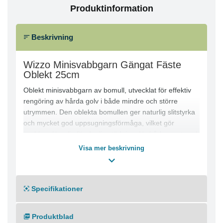
Produktinformation
Beskrivning
Wizzo Minisvabbgarn Gängat Fäste
Oblekt 25cm
Oblekt minisvabbgarn av bomull, utvecklat för effektiv
rengöring av hårda golv i både mindre och större
utrymmen. Den oblekta bomullen ger naturlig slitstyrka
och mycket god uppsugningsförmåga, vilket gör
svabben lämplig för daglig städning där både smuts och
fukt behöver tas upp snabbt och effektivt. Minisvabben
Visa mer beskrivning
är utrustad med ett gängat fäste som gör den enkel att
montera och kompatibel med Wizzo minisvabbskaft
(62531163) och Wizzo minisvabbhink (62531162). Tack
Specifikationer
vare sin smidiga storlek är den särskilt användbar i
trånga utrymmen, toaletter, behandlingsrum och andra
ytor där precision och flexibilitet behövs.
Produktblad
Egenskaper: