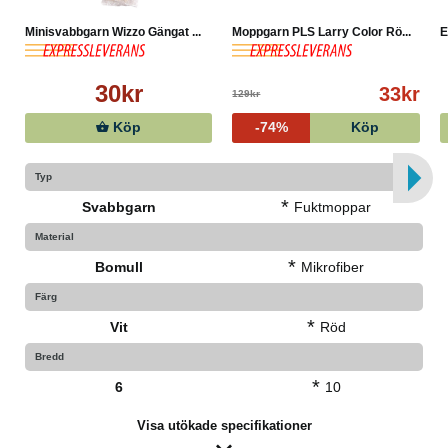
Minisvabbgarn Wizzo Gängat ...
Moppgarn PLS Larry Color Rö...
E
30kr
33kr
129kr
Köp
-74%
Köp
Typ
*
Svabbgarn
Fuktmoppar
Material
*
Bomull
Mikrofiber
Färg
*
Vit
Röd
Bredd
*
6
10
Visa utökade specifikationer