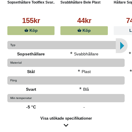
Sopsethållare Toolflex Svar...
Svabbhållare Bele Plast
Hållare Sop
155kr
44kr
7
Köp
Köp
L
Typ
*
*
Sopsethållare
Svabbhållare
Material
*
Stål
Plast
Färg
*
Svart
Blå
Min temperatur
-5 °C
-
Visa utökade specifikationer