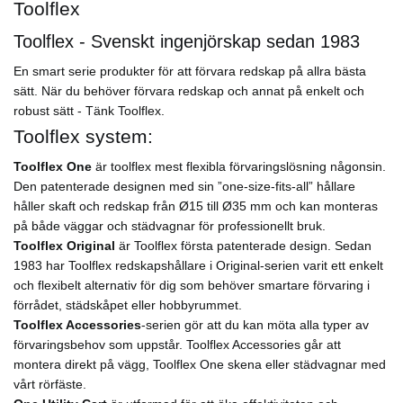
Toolflex
Toolflex - Svenskt ingenjörskap sedan 1983
En smart serie produkter för att förvara redskap på allra bästa
sätt. När du behöver förvara redskap och annat på enkelt och
robust sätt - Tänk Toolflex.
Toolflex system:
Toolflex One
är toolflex mest flexibla förvaringslösning någonsin.
Den patenterade designen med sin ”one-size-fits-all” hållare
håller skaft och redskap från Ø15 till Ø35 mm och kan monteras
på både väggar och städvagnar för professionellt bruk.
Toolflex Original
är Toolflex första patenterade design. Sedan
1983 har Toolflex redskapshållare i Original-serien varit ett enkelt
och flexibelt alternativ för dig som behöver smartare förvaring i
förrådet, städskåpet eller hobbyrummet.
Toolflex Accessories
-serien gör att du kan möta alla typer av
förvaringsbehov som uppstår. Toolflex Accessories går att
montera direkt på vägg, Toolflex One skena eller städvagnar med
vårt rörfäste.