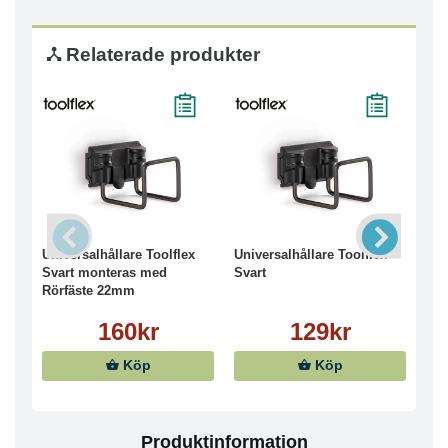
Relaterade produkter
Universalhållare Toolflex
Universalhållare Toolflex
Ske
Svart monteras med
Svart
94c
Rörfäste 22mm
160kr
129kr
Köp
Köp
Produktinformation