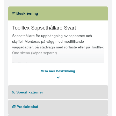
Beskrivning
Toolflex Sopsethållare Svart
Sopsethållare för upphängning av sopborste och
skyffel. Monteras på vägg med medföljande
väggadapter, på städvagn med rörfäste eller på Toolflex
One skena (köpes separat).
Toolflex Accessories ger ytterligare
förvaringsmöjligheter till ditt Toolflex-system.
Visa mer beskrivning
För montering på vägg, Toolflex One-skena eller med
rörfäste på städvagn.
Specifikationer
Produktblad