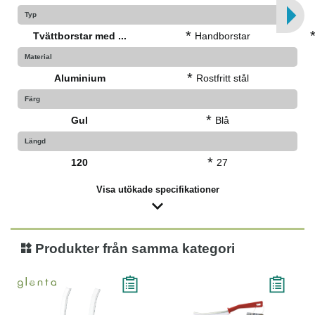
Typ
*
Tvättborstar med ...
Handborstar
Material
*
Aluminium
Rostfritt stål
Färg
*
Gul
Blå
Längd
*
120
27
Visa utökade specifikationer
Produkter från samma kategori