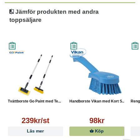
Jämför produkten med andra
toppsäljare
Tvättborste Go Paint med Te...
Handborste Vikan med Kort S...
Rengö
239kr/st
98kr
Läs mer
Köp