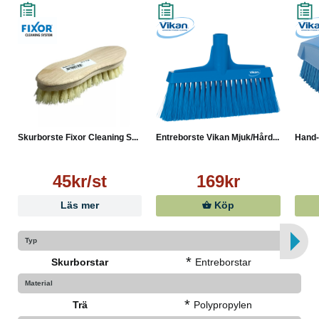
Skurborste Fixor Cleaning S...
Entreborste Vikan Mjuk/Hård...
Hand-
45kr/st
169kr
Läs mer
Köp
Typ
*
Skurborstar
Entreborstar
Material
*
Trä
Polypropylen