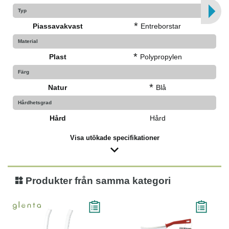
Typ
*
Piassavakvast
Entreborstar
Material
*
Plast
Polypropylen
Färg
*
Natur
Blå
Hårdhetsgrad
Hård
Hård
Visa utökade specifikationer
Produkter från samma kategori