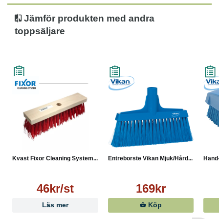
Jämför produkten med andra
toppsäljare
Kvast Fixor Cleaning System...
Entreborste Vikan Mjuk/Hård...
Hand-
46kr/st
169kr
Läs mer
Köp