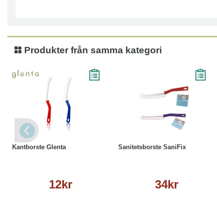
Produkter från samma kategori
Läs mer
Läs mer
Kantborste Glenta
Sanitetsborste SaniFix
12kr
34kr