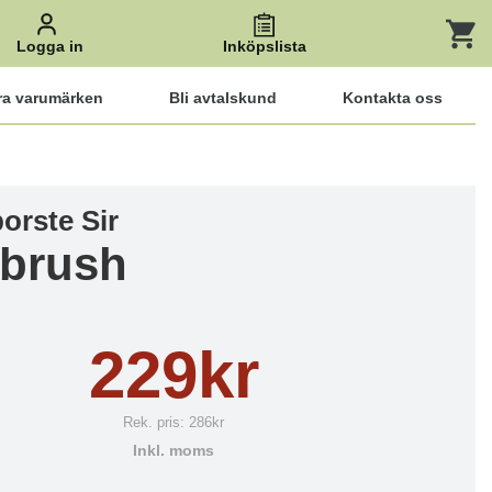
Logga in
Inköpslista
ra varumärken
Bli avtalskund
Kontakta oss
orste Sir
brush
229kr
Rek. pris:
286kr
Inkl. moms