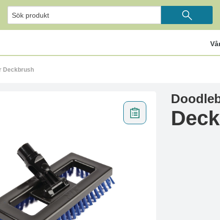
Vå
ir Deckbrush
Doodleb
Deck