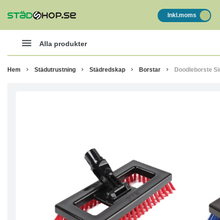
Inkl.moms
Alla produkter
Hem
Städutrustning
Städredskap
Borstar
Doodleborste S