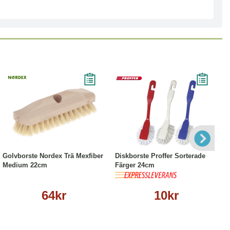
Köp
Läs mer
Köp
Läs mer
Golvborste Nordex Trä Mexfiber
Diskborste Proffer Sorterade
Medium 22cm
Färger 24cm
64kr
10kr