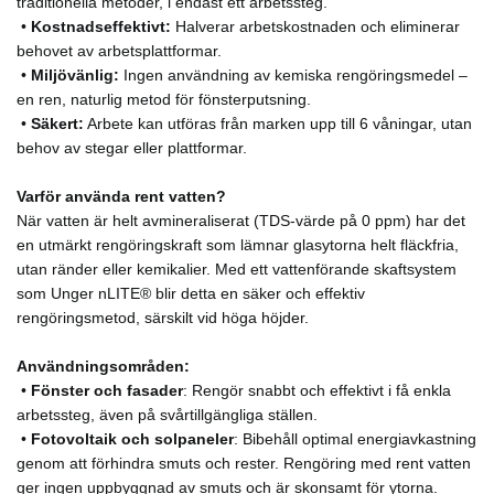
traditionella metoder, i endast ett arbetssteg.
•
Kostnadseffektivt:
Halverar arbetskostnaden och eliminerar
behovet av arbetsplattformar.
•
Miljövänlig:
Ingen användning av kemiska rengöringsmedel –
en ren, naturlig metod för fönsterputsning.
•
Säkert:
Arbete kan utföras från marken upp till 6 våningar, utan
behov av stegar eller plattformar.
Varför använda rent vatten?
När vatten är helt avmineraliserat (TDS-värde på 0 ppm) har det
en utmärkt rengöringskraft som lämnar glasytorna helt fläckfria,
utan ränder eller kemikalier. Med ett vattenförande skaftsystem
som Unger nLITE® blir detta en säker och effektiv
rengöringsmetod, särskilt vid höga höjder.
Användningsområden:
•
Fönster och fasader
: Rengör snabbt och effektivt i få enkla
arbetssteg, även på svårtillgängliga ställen.
•
Fotovoltaik och solpaneler
: Bibehåll optimal energiavkastning
genom att förhindra smuts och rester. Rengöring med rent vatten
ger ingen uppbyggnad av smuts och är skonsamt för ytorna.