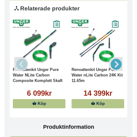
Relaterade produkter
Renvattenkit Unger Pure
Renvattenkit Unger Pure
Tel
Water NLite Carbon
Water nLite Carbon 24K Kit
nLi
Composite Komplett Skaft
11.65m
1.
8.60m
6 099kr
14 399kr
1 2
Köp
Köp
Produktinformation