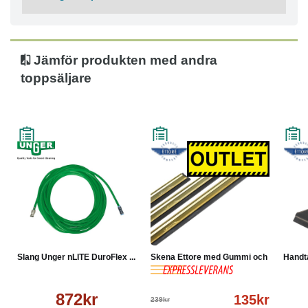
Jämför produkten med andra
toppsäljare
Slang Unger nLITE DuroFlex ...
Skena Ettore med Gummi och ...
Handta
872kr
135kr
239kr