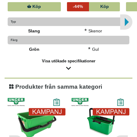
Köp
-44%
Köp
Typ
*
Slang
Skenor
Färg
*
Grön
Gul
Visa utökade specifikationer
Produkter från samma kategori