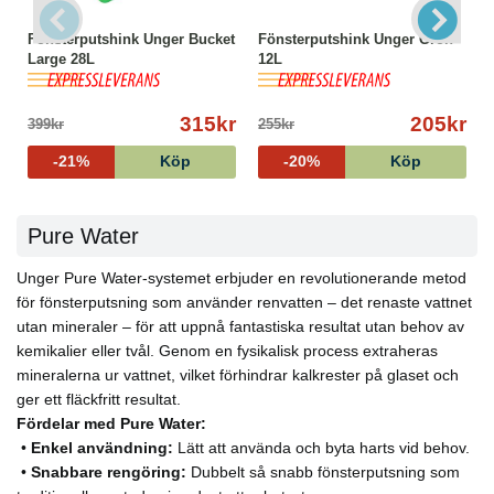
Fönsterputshink Unger Bucket
Fönsterputshink Unger Grön
Large 28L
12L
315kr
205kr
399kr
255kr
-21%
Köp
-20%
Köp
Pure Water
Unger Pure Water-systemet erbjuder en revolutionerande metod
för fönsterputsning som använder renvatten – det renaste vattnet
utan mineraler – för att uppnå fantastiska resultat utan behov av
kemikalier eller tvål. Genom en fysikalisk process extraheras
mineralerna ur vattnet, vilket förhindrar kalkrester på glaset och
ger ett fläckfritt resultat.
Fördelar med Pure Water:
•
Enkel användning:
Lätt att använda och byta harts vid behov.
•
Snabbare rengöring:
Dubbelt så snabb fönsterputsning som