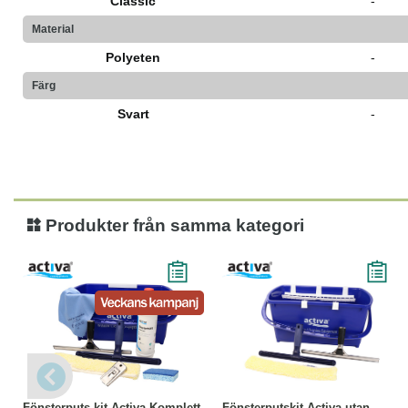
Classic
-
Material
Polyeten
-
Färg
Svart
-
Produkter från samma kategori
-28%
Köp
Läs mer
Köp
Läs mer
Fönsterputs kit Activa Komplett
Fönsterputskit Activa utan