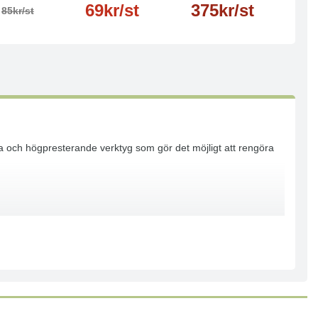
69kr/st
375kr/st
85kr/st
ska och högpresterande verktyg som gör det möjligt att rengöra