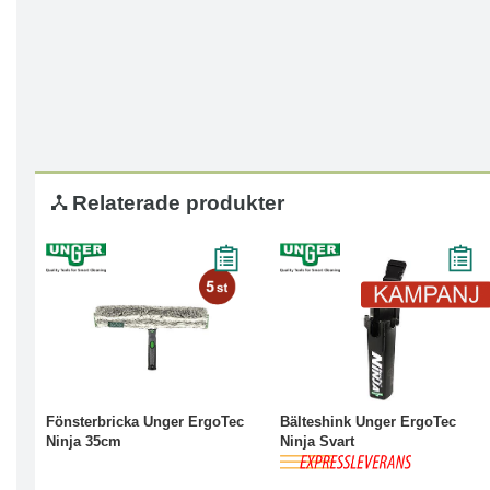
Relaterade produkter
Läs mer
-15%
Köp
Läs mer
Fönsterbricka Unger ErgoTec
Bälteshink Unger ErgoTec
Ninja 35cm
Ninja Svart