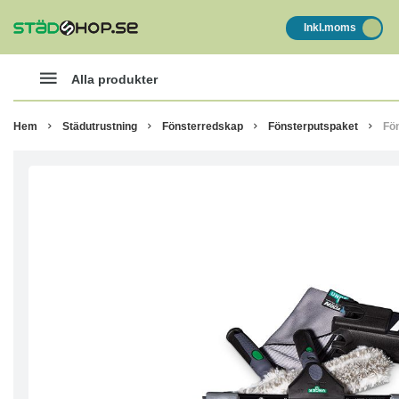
Inkl.moms
Alla produkter
Hem
Städutrustning
Fönsterredskap
Fönsterputspaket
Fön