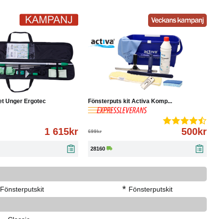
Köp
Läs mer
-28%
Köp
Läs mer
et Unger Ergotec
Fönsterputs kit Activa Komp...
1 615kr
500kr
699kr
28160
*
Fönsterputskit
Fönsterputskit