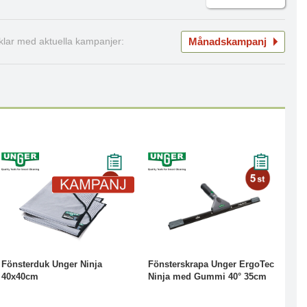
Månadskampanj
iklar med aktuella kampanjer:
-19%
Läs mer
Läs mer
Fönsterduk Unger Ninja
Fönsterskrapa Unger ErgoTec
40x40cm
Ninja med Gummi 40° 35cm