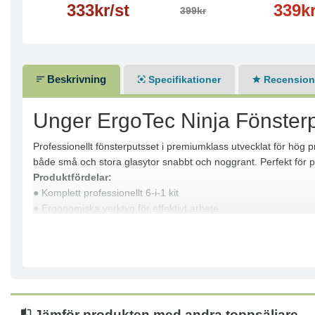
333kr/st
339k
399kr
Beskrivning
Specifikationer
Recensione
Unger ErgoTec Ninja Fönsterp
Professionellt fönsterputsset i premiumklass utvecklat för hög 
både små och stora glasytor snabbt och noggrant. Perfekt för 
Produktfördelar:
● Komplett professionellt 6-i-1 kit
● Ergonomiska verktyg för effektivt arbete
● Hög precision och rengöringsprestanda
● Lätt och robust aluminiumkonstruktion
● Mikrofiber med hög absorptionsförmåga
● Anpassat för både små och stora glasytor
● Lång livslängd och professionell kvalitet
Användningsområde:
Jämför produkten med andra toppsäljare