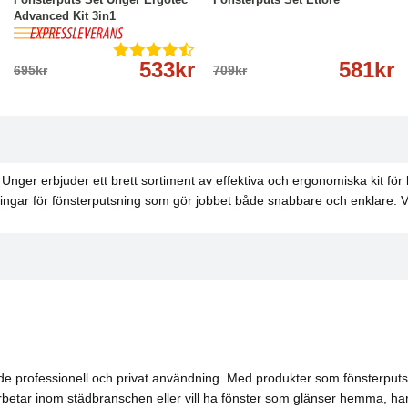
Advanced Kit 3in1
533kr
581kr
695kr
709kr
 Unger erbjuder ett brett sortiment av effektiva och ergonomiska kit fö
ningar för fönsterputsning som gör jobbet både snabbare och enklare. V
de professionell och privat användning. Med produkter som fönsterputss
rbetar inom städbranschen eller vill ha fönster som glänser hemma, har U