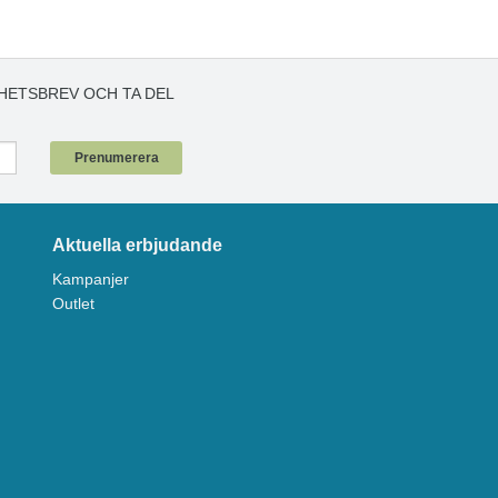
HETSBREV OCH TA DEL
!
Prenumerera
Aktuella erbjudande
Kampanjer
Outlet