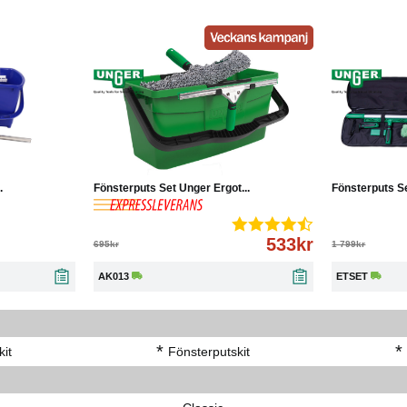
Läs mer
-23%
Köp
Läs mer
-10%
.
Fönsterputs Set Unger Ergot...
Fönsterputs S
533kr
695kr
1 799kr
AK013
ETSET
 arbetsvinkel
*
*
it
Fönsterputskit