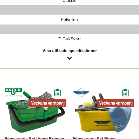
Classic
Polyeten
*
Gul/Svart
Visa utökade specifikationer
-23%
Köp
Läs mer
-18%
Köp
Läs mer
Fönsterputs Set Unger Ergotec
Fönsterputs Set Ettore