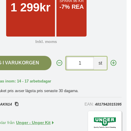
SPARA 96 KR
1 299kr
-7% REA
Inkl. moms
G I VARUKORGEN
st
as inom: 14 - 17 arbetsdagar
uket pris avser lägsta pris senaste 30 dagarna.
:
EAN:
AKN14
4017942015395
klar från
Unger - Unger Kit