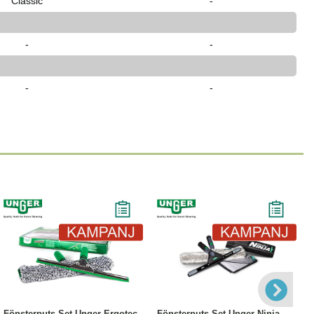
Classic
-
-
-
-
-
-11%
Köp
Läs mer
-12%
Köp
Läs mer
Fönsterputs Set Unger Ergotec
Fönsterputs Set Unger Ninja