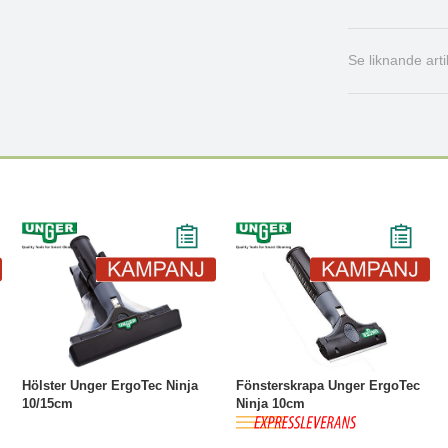
Se liknande art
-22%
Köp
Läs mer
-20%
Köp
Läs mer
Hölster Unger ErgoTec Ninja
Fönsterskrapa Unger ErgoTec
10/15cm
Ninja 10cm