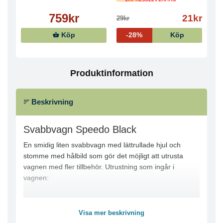
759kr
21kr
29kr
Köp
-28%
Köp
Produktinformation
Beskrivning
Svabbvagn Speedo Black
En smidig liten svabbvagn med lättrullade hjul och
stomme med hålbild som gör det möjligt att utrusta
vagnen med fler tillbehör. Utrustning som ingår i
vagnen:
Kraftig svabbpress
15L hink med handtag
Visa mer beskrivning
Materialkorg 33 x 16 x 15 cm (L x B x H)