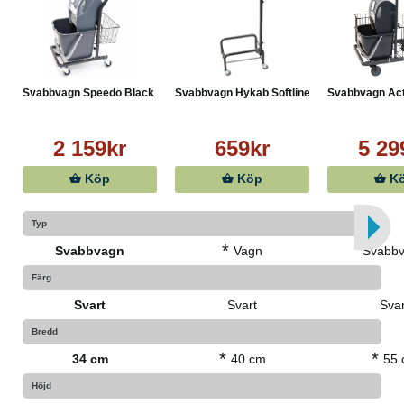
Svabbvagn Speedo Black
Svabbvagn Hykab Softline ti...
Svabbvagn Act
2 159kr
659kr
5 29
Köp
Köp
K
Typ
*
Svabbvagn
Vagn
Svabb
Färg
Svart
Svart
Svar
Bredd
*
*
34 cm
40 cm
55
Höjd