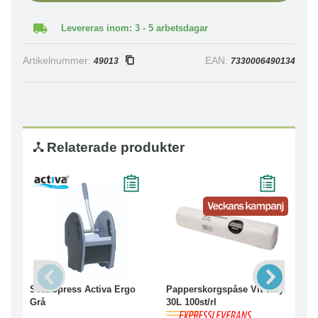
Levereras inom: 3 - 5 arbetsdagar
Artikelnummer:
EAN:
49013
7330006490134
Relaterade produkter
Svabbpress Activa Ergo
Papperskorgspåse Vit 8my
Min
Grå
30L 100st/rl
29