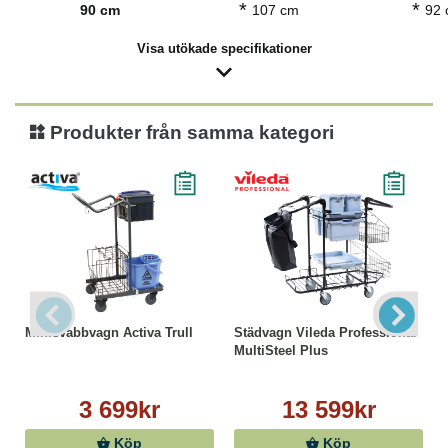
*
*
90 cm
107 cm
92
Visa utökade specifikationer
Produkter från samma kategori
Minisvabbvagn Activa Trull
Städvagn Vileda Professional
MultiSteel Plus
3 699kr
13 599kr
Köp
Köp