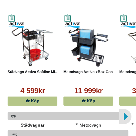
Städvagn Activa Softline Mi...
Metodvagn Activa xBox Control
Metodvag
4 599kr
11 999kr
3
Köp
Köp
Typ
*
*
Städvagnar
Metodvagn
Färg