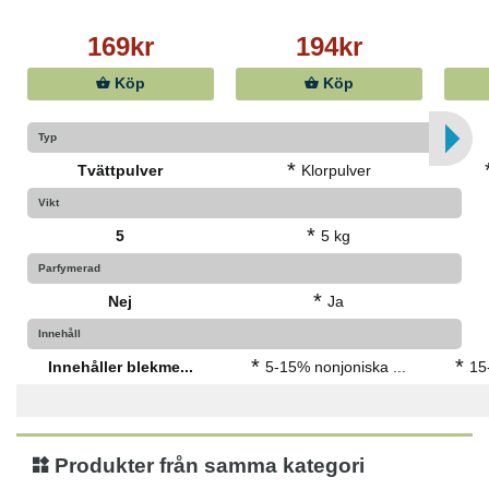
169kr
194kr
Köp
Köp
Typ
*
Tvättpulver
Klorpulver
Vikt
*
5
5 kg
Parfymerad
*
Nej
Ja
Innehåll
*
*
Innehåller blekme...
5-15% nonjoniska ...
15
Produkter från samma kategori