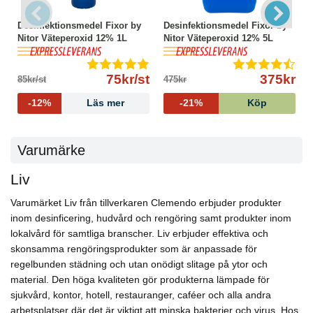
● Brandfarlig produkt – håll borta från värme, gnistor
Desinfektionsmedel Fixor by
Desinfektionsmedel Fixor by
och öppen eld
Nitor Väteperoxid 12% 1L
Nitor Väteperoxid 12% 5L
● Tom förpackning sorteras som plastförpackning
● Ej helt tömd förpackning sorteras som farligt avfall
Förpackningsmaterial:
75kr/st
375kr
85kr/st
475kr
● Flaska: HDPE
-12%
Läs mer
-21%
Köp
Varumärke
Liv
Varumärket Liv från tillverkaren Clemendo erbjuder produkter
inom desinficering, hudvård och rengöring samt produkter inom
lokalvård för samtliga branscher. Liv erbjuder effektiva och
skonsamma rengöringsprodukter som är anpassade för
regelbunden städning och utan onödigt slitage på ytor och
material. Den höga kvaliteten gör produkterna lämpade för
sjukvård, kontor, hotell, restauranger, caféer och alla andra
arbetsplatser där det är viktigt att minska bakterier och virus. Hos