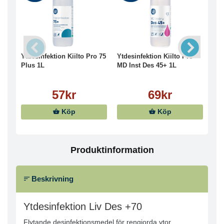
Ytdesinfektion Kiilto Pro 75
Ytdesinfektion Kiilto Pro
Ytd
Plus 1L
MD Inst Des 45+ 1L
1L
57kr
69kr
Köp
Köp
Produktinformation
Beskrivning
Ytdesinfektion Liv Des +70
Flytande desinfektionsmedel för rengjorda ytor.