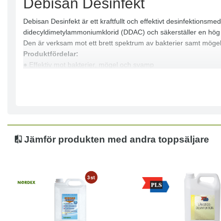
Debisan Desinfekt
Debisan Desinfekt är ett kraftfullt och effektivt desinfektionsme
didecyldimetylammoniumklorid (DDAC) och säkerställer en hög 
Den är verksam mot ett brett spektrum av bakterier samt mögel 
Produktfördelar:
● Effektiv mot bakterier, mögel och svamp
● Rengöring och desinfektion i ett steg
● Lämplig för professionella miljöer
● Enkel applicering och snabb verkan
● Ingen eftersköljning krävs (vid ej livsmedelskontakt)
Användningsområden:
● Golv, väggar och hårda ytor
Jämför produkten med andra toppsäljare
● Sjukhus och vårdmiljöer
● Skolor och förskolor
● Idrottsanläggningar och omklädningsrum
● Livsmedelslokaler (med eftersköljning vid behov)
Användning:
● Använd som 1% brukslösning
● Applicera med duk och bearbeta ytan noggrant
● Låt verka i 10–15 minuter