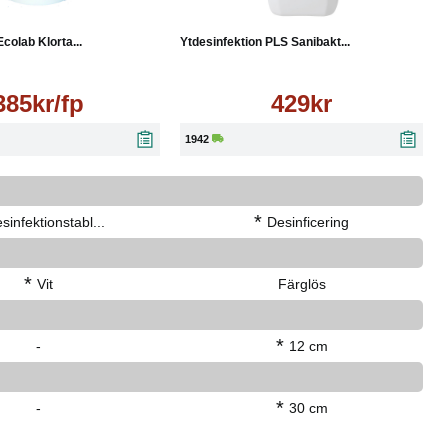
Läs mer
Köp
Läs mer
colab Klorta...
Ytdesinfektion PLS Sanibakt...
385kr/fp
429kr
1942
*
sinfektionstabl...
Desinficering
*
Vit
Färglös
*
-
12 cm
*
-
30 cm