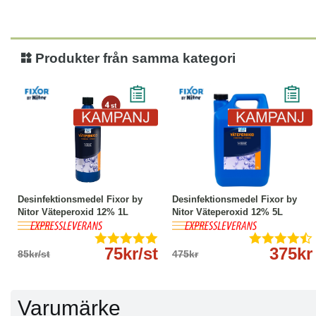
Produkter från samma kategori
-12%
Läs mer
-21%
Köp
Läs mer
Desinfektionsmedel Fixor by
Desinfektionsmedel Fixor by
Nitor Väteperoxid 12% 1L
Nitor Väteperoxid 12% 5L
75kr/st
375kr
85kr/st
475kr
Varumärke