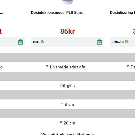
Köp
Läs mer
..
Desinfektionsmedel PLS Sani...
Desinficering E
t
85kr
1941
2296200
*
*
ng
Livsmedelsdesinfe...
De
Färglös
*
9 cm
*
26 cm
Visa utökade specifikationer