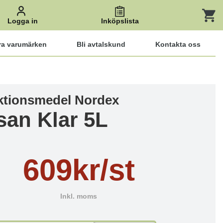
Logga in
Inköpslista
ra varumärken
Bli avtalskund
Kontakta oss
ktionsmedel Nordex
san Klar 5L
609kr/st
Inkl. moms