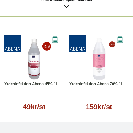
Läs mer
Läs mer
Ytdesinfektion Abena 45% 1L
Ytdesinfektion Abena 70% 1L
49kr/st
159kr/st