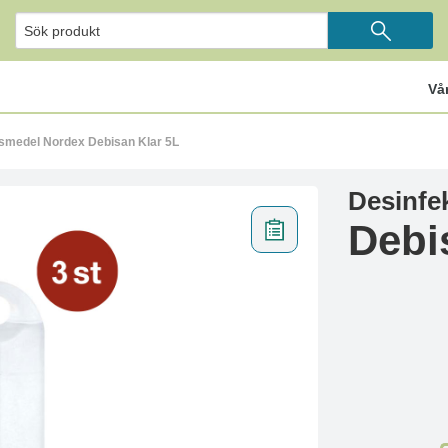
Vå
nsmedel Nordex Debisan Klar 5L
Desinfe
Debi