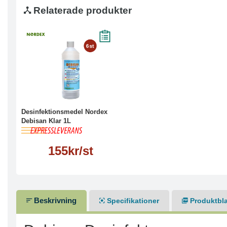
Relaterade produkter
Läs mer
Desinfektionsmedel Nordex
Debisan Klar 1L
155kr/st
Beskrivning
Specifikationer
Produktbl