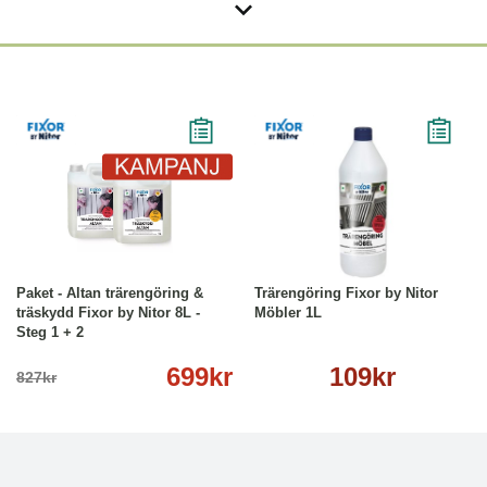
-15%
Köp
Läs mer
Köp
Läs mer
Paket - Altan trärengöring &
Trärengöring Fixor by Nitor
träskydd Fixor by Nitor 8L -
Möbler 1L
Steg 1 + 2
699kr
109kr
827kr