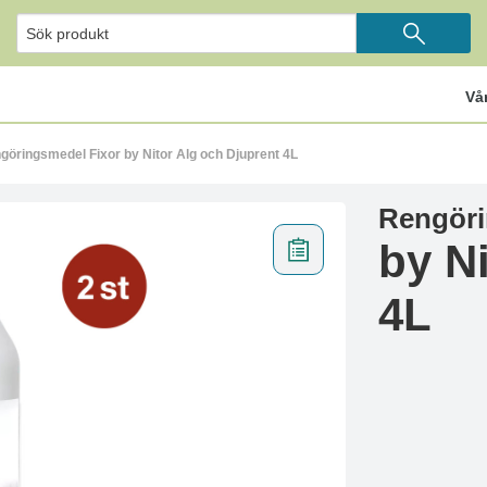
Vå
göringsmedel Fixor by Nitor Alg och Djuprent 4L
Rengöri
by N
4L