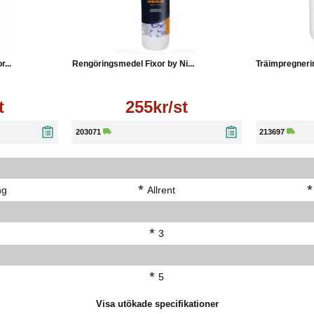
Läs mer
Köp
...
Rengöringsmedel Fixor by Ni...
Träimpregnerin
t
255kr/st
203071
213697
eller blåst)
*
*
ng
Allrent
*
3
*
5
Visa utökade specifikationer