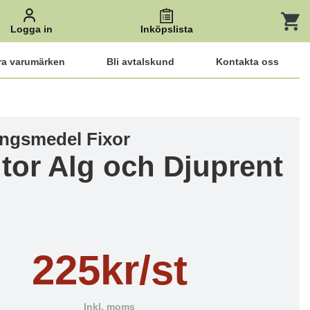
Logga in
Inköpslista
ra varumärken
Bli avtalskund
Kontakta oss
ngsmedel Fixor
itor Alg och Djuprent
225kr/st
Inkl. moms