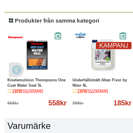
Produkter från samma kategori
-17%
Köp
Läs mer
-48%
Köp
Läs mer
Kiselemulsion Thompsons One
Underhållstvätt Altan Fixor by
Coat Water Seal 5L
Nitor 4L
558kr
185kr
669kr
359kr
Varumärke