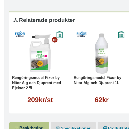
Relaterade produkter
Läs mer
Köp
Läs mer
Rengöringsmedel Fixor by
Rengöringsmedel Fixor by
Nitor Alg och Djuprent med
Nitor Alg och Djuprent 1L
Ejektor 2.5L
209kr/st
62kr
Beskrivning
Specifikationer
Produktbl