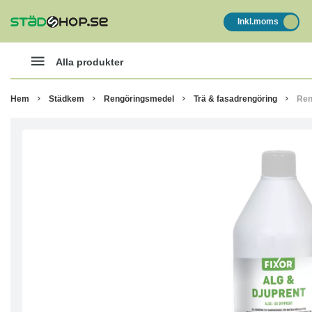
Inkl.moms
Alla produkter
Hem
Städkem
Rengöringsmedel
Trä & fasadrengöring
Ren