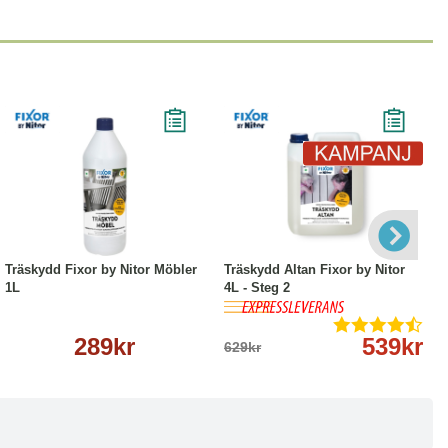
Köp
Läs mer
-14%
Köp
Läs mer
Träskydd Fixor by Nitor Möbler
Träskydd Altan Fixor by Nitor
1L
4L - Steg 2
289kr
539kr
629kr