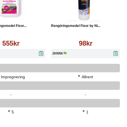
Läs mer
Köp
Läs mer
gsmedel Fixor...
Rengöringsmedel Fixor by Ni...
555kr
98kr
203056
*
Impregnering
Allrent
-
-
*
*
5
1