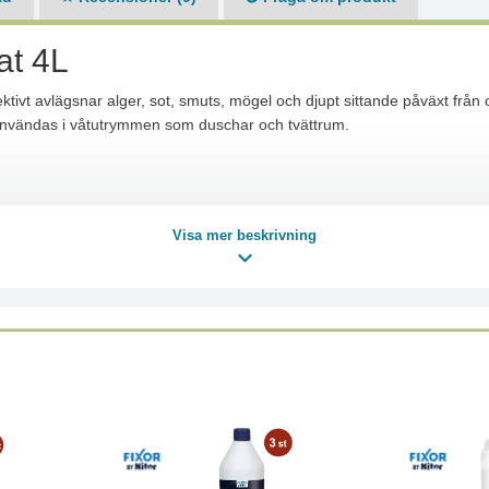
at 4L
fektivt avlägsnar alger, sot, smuts, mögel och djupt sittande påväxt från 
användas i våtutrymmen som duschar och tvättrum.
Visa mer beskrivning
p
 behov