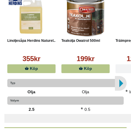
Linoljesåpa Herdins Naturel...
Teakolja Owatrol 500ml
Träimpreg
355kr
199kr
1
Köp
Köp
Typ
*
Olja
Olja
Volym
*
2.5
0.5