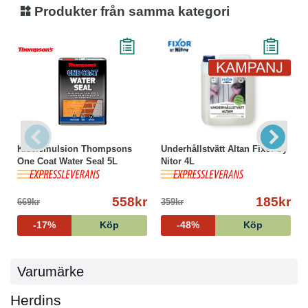
Produkter från samma kategori
Kiselemulsion Thompsons
Underhållstvätt Altan Fixor by
One Coat Water Seal 5L
Nitor 4L
558kr
185kr
669kr
359kr
-17%
Köp
-48%
Köp
Varumärke
Herdins