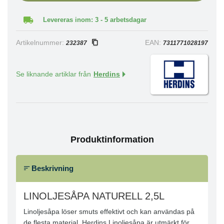
Levereras inom: 3 - 5 arbetsdagar
Artikelnummer:
EAN:
232387
7311771028197
Se liknande artiklar från
Herdins
Produktinformation
Beskrivning
LINOLJESÅPA NATURELL 2,5L
Linoljesåpa löser smuts effektivt och kan användas på
de flesta material. Herdins Linoljesåpa är utmärkt för