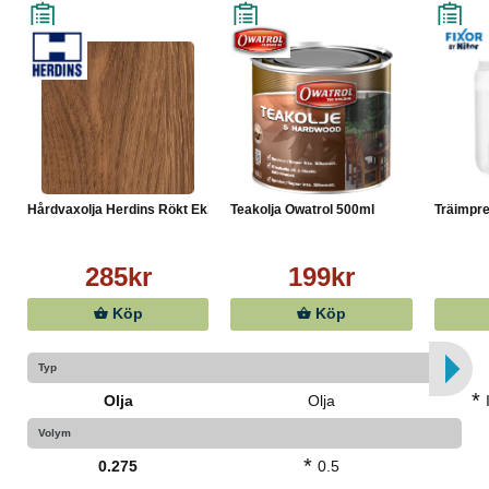
Hårdvaxolja Herdins Rökt Ek...
Teakolja Owatrol 500ml
Träimpre
285kr
199kr
Köp
Köp
Typ
*
Olja
Olja
Volym
*
0.275
0.5