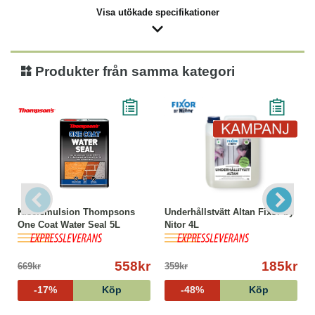
Visa utökade specifikationer
Produkter från samma kategori
Kiselemulsion Thompsons
Underhållstvätt Altan Fixor by
One Coat Water Seal 5L
Nitor 4L
558kr
185kr
669kr
359kr
-17%
Köp
-48%
Köp