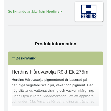
Se liknande artiklar från
Herdins
Produktinformation
Beskrivning
Herdins Hårdvaxolja Rökt Ek 275ml
Herdins Hårdvaxolja pigmenterad är baserad på
naturliga vegetabiliska oljor, vaxer och pigment. Ger
hög slitstyrka, vattenavvisning och vacker infärgning.
Finns i fyra kulörer. Snabbtorkande, lätt att applicera
och underhålla. Används för behandling av träytor som
golv, trappor, bänkar m.m., där höga krav finns på