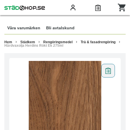
Våra varumärken
Bli avtalskund
Hem
Städkem
Rengöringsmedel
Trä & fasadrengöring
Hårdvaxolja Herdins Rökt Ek 275ml